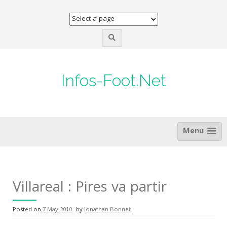
Skip
to
content
Infos-Foot.Net
Menu
Villareal : Pires va partir
Posted on
7 May 2010
by
Jonathan Bonnet