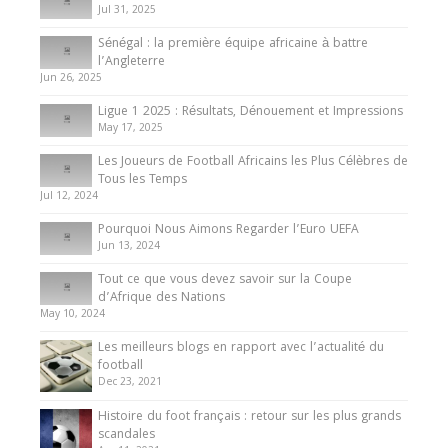
Jul 31, 2025
Internationales
Sénégal : la première équipe africaine à battre
Présentation de l’équipe nationale de football
l’Angleterre
du Cameroun
Jun 26, 2025
8 August 2025
Ligue 1 2025 : Résultats, Dénouement et Impressions
May 17, 2025
Les Joueurs de Football Africains les Plus Célèbres de
Tous les Temps
Jul 12, 2024
Pourquoi Nous Aimons Regarder l’Euro UEFA
Jun 13, 2024
Tout ce que vous devez savoir sur la Coupe
d’Afrique des Nations
May 10, 2024
Les meilleurs blogs en rapport avec l’actualité du
football
Dec 23, 2021
Histoire du foot français : retour sur les plus grands
scandales