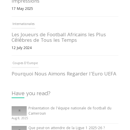
Impressions
17 May 2025
Internationales
Les Joueurs de Football Africains les Plus
Célèbres de Tous les Temps
12 July 2024
Coupes D'Europe
Pourquoi Nous Aimons Regarder l’Euro UEFA
13 June 2024
Have you read?
Internationales
Tout ce que vous devez savoir sur la Coupe
Présentation de l’équipe nationale de football du
d’Afrique des Nations
Cameroun
Aug 8, 2025
10 May 2024
Que peut-on attendre de la Ligue 1 2025-26 ?