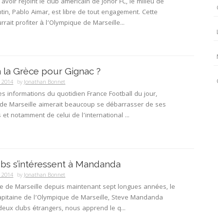
avoir rejoint le club américain de Johor FC, le milieu de
ntin, Pablo Aimar, est libre de tout engagement. Cette
rrait profiter à l’Olympique de Marseille...
n la Grèce pour Gignac ?
y 2014
by
Jonathan Bonnet
les informations du quotidien France Football du jour,
 de Marseille aimerait beaucoup se débarrasser de ses
 et notamment de celui de l’international ...
bs s’intéressent à Mandanda
y 2014
by
Jonathan Bonnet
e de Marseille depuis maintenant sept longues années, le
apitaine de l’Olympique de Marseille, Steve Mandanda
deux clubs étrangers, nous apprend le q...