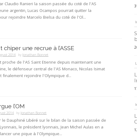
par Claudio Ranieri la saison passée du coté de l’AS
3
eune argentin, Lucas Ocampos pourrait quitter la
pour rejoindre Marcelo Bielsa du coté de l’Ol...
I
S
b
t chiper une recrue à l’ASSE
2
ugust 2014
by
Jonathan Bonnet
t proche de l’AS Saint Etienne depuis maintenant une
L
e, le défenseur central de l’AS Monaco, Nicolas Isimat
L
it finalement rejoindre l’Olympique d...
I
1
I
rgue l’OM
gust 2014
by
Jonathan Bonnet
L
r le Dauphiné Libéré sur le bilan de la saison passée de
C
Lyonnais, le président lyonnais, Jean Michel Aulas en a
1
 lancer une pique à l’Olympique...