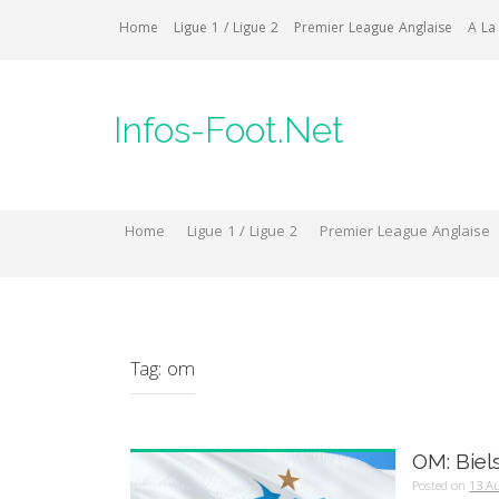
Skip
Home
Ligue 1 / Ligue 2
Premier League Anglaise
A La
to
content
Infos-Foot.Net
Home
Ligue 1 / Ligue 2
Premier League Anglaise
Tag:
om
OM: Biel
Posted on
13 A