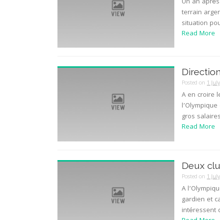
Un an après 
terrain arge
situation pou
Read More
Directio
Posted on
1 Jul
A en croire 
l’Olympique
gros salaires
Read More
Deux clu
Posted on
1 Jul
A l’Olympiqu
gardien et c
intéressent 