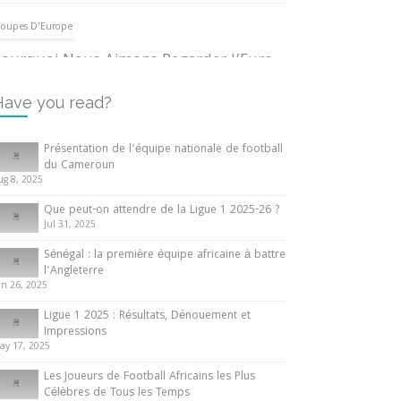
oupes D'Europe
ourquoi Nous Aimons Regarder l’Euro
UEFA
3 June 2024
Have you read?
nternationales
Présentation de l’équipe nationale de football
du Cameroun
out ce que vous devez savoir sur la
ug 8, 2025
oupe d’Afrique des Nations
Que peut-on attendre de la Ligue 1 2025-26 ?
0 May 2024
Jul 31, 2025
Sénégal : la première équipe africaine à battre
nternationales
l’Angleterre
un 26, 2025
résentation de l’équipe nationale de
ootball du Cameroun
Ligue 1 2025 : Résultats, Dénouement et
Impressions
 August 2025
ay 17, 2025
Les Joueurs de Football Africains les Plus
Célèbres de Tous les Temps