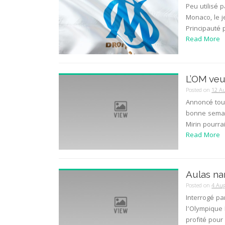
Peu utilisé 
Monaco, le j
Principauté 
Read More
L’OM veu
Posted on
12 A
Annoncé tou
bonne semain
Mirin pourra
Read More
Aulas na
Posted on
4 Au
Interrogé pa
l’Olympique 
profité pour