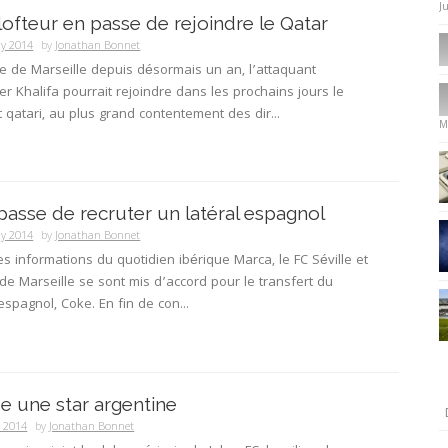
J
lofteur en passe de rejoindre le Qatar
ly 2014
by
Jonathan Bonnet
e de Marseille depuis désormais un an, l’attaquant
er Khalifa pourrait rejoindre dans les prochains jours le
qatari, au plus grand contentement des dir...
M
passe de recruter un latéral espagnol
ly 2014
by
Jonathan Bonnet
les informations du quotidien ibérique Marca, le FC Séville et
de Marseille se sont mis d’accord pour le transfert du
 espagnol, Coke. En fin de con...
se une star argentine
y 2014
by
Jonathan Bonnet