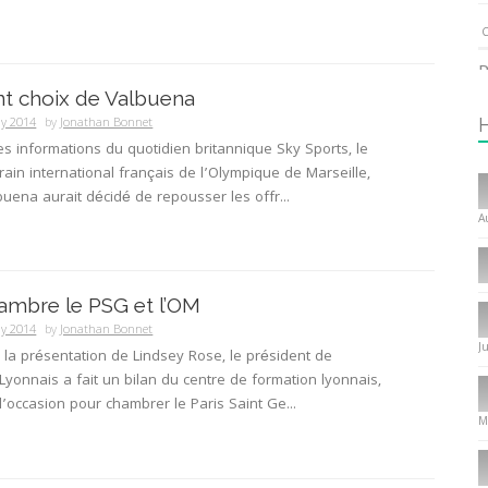
C
P
nt choix de Valbuena
1
ly 2014
by
Jonathan Bonnet
les informations du quotidien britannique Sky Sports, le
rrain international français de l’Olympique de Marseille,
I
uena aurait décidé de repousser les offr...
T
A
C
1
ambre le PSG et l’OM
I
ly 2014
by
Jonathan Bonnet
J
la présentation de Lindsey Rose, le président de
P
Lyonnais a fait un bilan du centre de formation lyonnais,
f
 l’occasion pour chambrer le Paris Saint Ge...
8
M