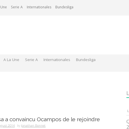
 Une
Serie A
Internationales
Bundesliga
A La Une
Serie A
Internationales
Bundesliga
L
L
sa a convaincu Ocampos de le rejoindre
Q
ugust 2014
by
Jonathan Bonnet
2