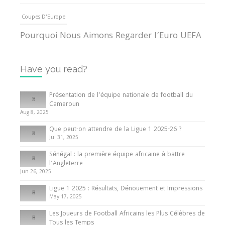
Coupes D'Europe
Pourquoi Nous Aimons Regarder l’Euro UEFA
13 June 2024
Have you read?
Internationales
Tout ce que vous devez savoir sur la Coupe
Présentation de l’équipe nationale de football du
d’Afrique des Nations
Cameroun
Aug 8, 2025
10 May 2024
Que peut-on attendre de la Ligue 1 2025-26 ?
Jul 31, 2025
Internationales
Sénégal : la première équipe africaine à battre
Présentation de l’équipe nationale de football
l’Angleterre
du Cameroun
Jun 26, 2025
8 August 2025
Ligue 1 2025 : Résultats, Dénouement et Impressions
May 17, 2025
Les Joueurs de Football Africains les Plus Célèbres de
Tous les Temps