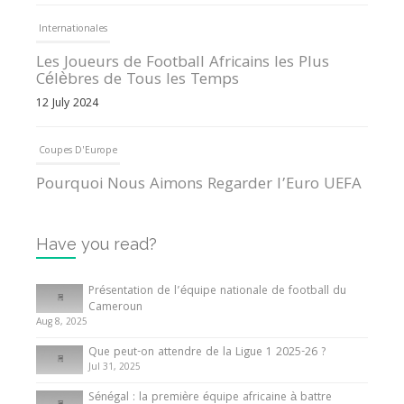
Internationales
Les Joueurs de Football Africains les Plus
Célèbres de Tous les Temps
12 July 2024
Coupes D'Europe
Pourquoi Nous Aimons Regarder l’Euro UEFA
13 June 2024
Have you read?
Internationales
Tout ce que vous devez savoir sur la Coupe
Présentation de l’équipe nationale de football du
d’Afrique des Nations
Cameroun
Aug 8, 2025
10 May 2024
Que peut-on attendre de la Ligue 1 2025-26 ?
Jul 31, 2025
Internationales
Sénégal : la première équipe africaine à battre