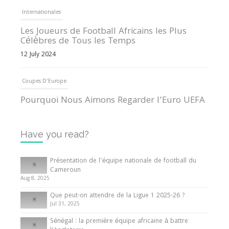
Internationales
Les Joueurs de Football Africains les Plus
Célèbres de Tous les Temps
12 July 2024
Coupes D'Europe
Pourquoi Nous Aimons Regarder l’Euro UEFA
13 June 2024
Have you read?
Internationales
Tout ce que vous devez savoir sur la Coupe
Présentation de l’équipe nationale de football du
d’Afrique des Nations
Cameroun
Aug 8, 2025
10 May 2024
Que peut-on attendre de la Ligue 1 2025-26 ?
Jul 31, 2025
Internationales
Sénégal : la première équipe africaine à battre