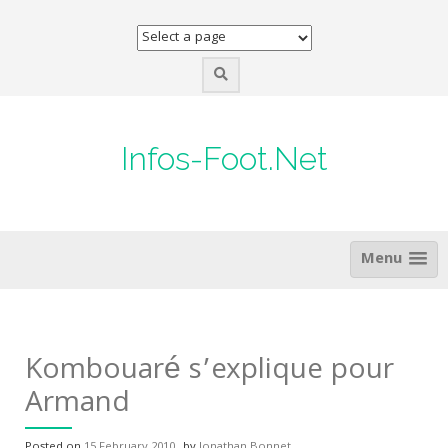
Skip
to
content
Infos-Foot.Net
Menu
Kombouaré s’explique pour
Armand
Posted on
15 February 2010
by
Jonathan Bonnet