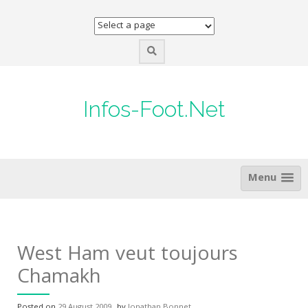
Skip
to
content
Infos-Foot.Net
Menu
West Ham veut toujours
Chamakh
Posted on
29 August 2009
by
Jonathan Bonnet