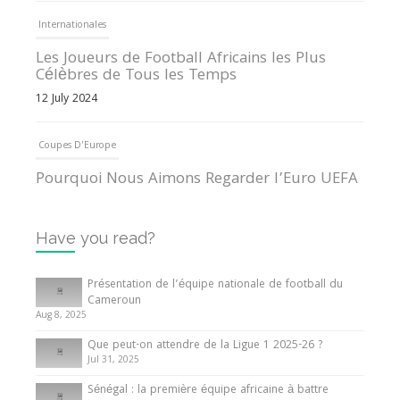
Internationales
Les Joueurs de Football Africains les Plus
Célèbres de Tous les Temps
12 July 2024
Coupes D'Europe
Pourquoi Nous Aimons Regarder l’Euro UEFA
13 June 2024
Have you read?
Internationales
Tout ce que vous devez savoir sur la Coupe
Présentation de l’équipe nationale de football du
d’Afrique des Nations
Cameroun
Aug 8, 2025
10 May 2024
Que peut-on attendre de la Ligue 1 2025-26 ?
Jul 31, 2025
Internationales
Sénégal : la première équipe africaine à battre