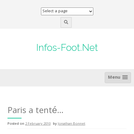
Skip
to
content
Infos-Foot.Net
Menu
Paris a tenté…
Posted on
2 February 2010
by
Jonathan Bonnet