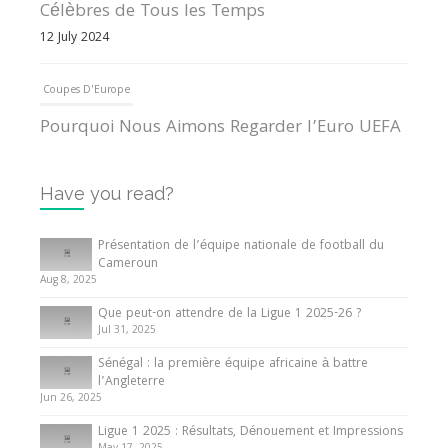
Célèbres de Tous les Temps
12 July 2024
Coupes D'Europe
Pourquoi Nous Aimons Regarder l’Euro UEFA
13 June 2024
Have you read?
Internationales
Tout ce que vous devez savoir sur la Coupe
Présentation de l’équipe nationale de football du
d’Afrique des Nations
Cameroun
Aug 8, 2025
10 May 2024
Que peut-on attendre de la Ligue 1 2025-26 ?
Jul 31, 2025
Internationales
Sénégal : la première équipe africaine à battre
Présentation de l’équipe nationale de football
l’Angleterre
du Cameroun
Jun 26, 2025
8 August 2025
Ligue 1 2025 : Résultats, Dénouement et Impressions