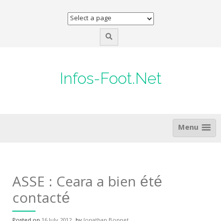
Skip
to
content
Infos-Foot.Net
Menu
ASSE : Ceara a bien été
contacté
Posted on
16 July 2012
by
Jonathan Bonnet