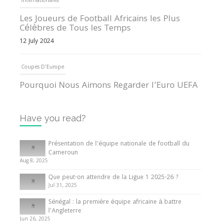
Internationales
Les Joueurs de Football Africains les Plus
Célèbres de Tous les Temps
12 July 2024
Coupes D'Europe
Pourquoi Nous Aimons Regarder l’Euro UEFA
13 June 2024
Have you read?
Internationales
Tout ce que vous devez savoir sur la Coupe
Présentation de l’équipe nationale de football du
d’Afrique des Nations
Cameroun
Aug 8, 2025
10 May 2024
Que peut-on attendre de la Ligue 1 2025-26 ?
Jul 31, 2025
Internationales
Sénégal : la première équipe africaine à battre
Présentation de l’équipe nationale de football
l’Angleterre
du Cameroun
Jun 26, 2025