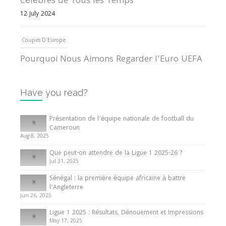
Célèbres de Tous les Temps
12 July 2024
Coupes D'Europe
Pourquoi Nous Aimons Regarder l’Euro UEFA
13 June 2024
Have you read?
Internationales
Tout ce que vous devez savoir sur la Coupe
Présentation de l’équipe nationale de football du
d’Afrique des Nations
Cameroun
Aug 8, 2025
10 May 2024
Que peut-on attendre de la Ligue 1 2025-26 ?
Jul 31, 2025
Internationales
Sénégal : la première équipe africaine à battre
Présentation de l’équipe nationale de football
l’Angleterre
du Cameroun
Jun 26, 2025
8 August 2025
Ligue 1 2025 : Résultats, Dénouement et Impressions
May 17, 2025