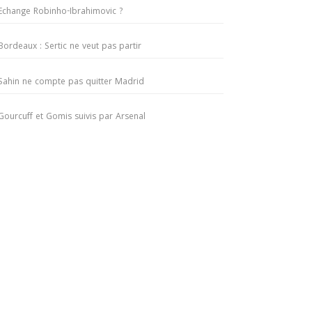
Echange Robinho-Ibrahimovic ?
Bordeaux : Sertic ne veut pas partir
Sahin ne compte pas quitter Madrid
Gourcuff et Gomis suivis par Arsenal