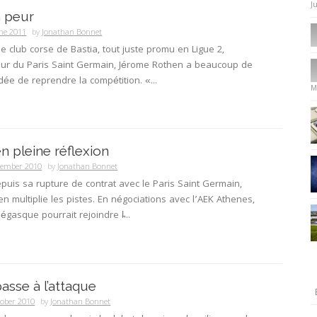
J
 peur
ne 2011
by
Jonathan Bonnet
le club corse de Bastia, tout juste promu en Ligue 2,
ueur du Paris Saint Germain, Jérome Rothen a beaucoup de
idée de reprendre la compétition. «...
M
n pleine réflexion
cember 2010
by
Jonathan Bonnet
puis sa rupture de contrat avec le Paris Saint Germain,
n multiplie les pistes. En négociations avec l’AEK Athenes,
gasque pourrait rejoindre l̵...
asse à l’attaque
tober 2010
by
Jonathan Bonnet