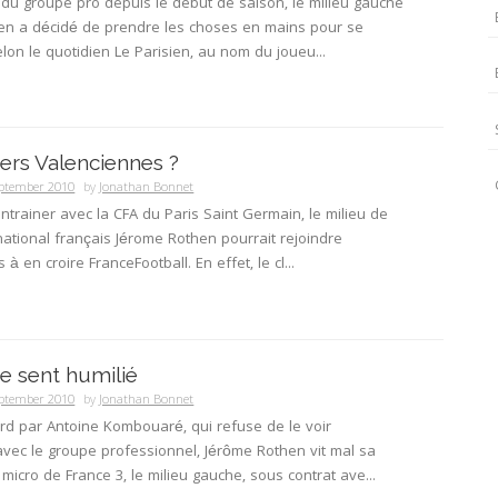
t du groupe pro depuis le debut de saison, le milieu gauche
en a décidé de prendre les choses en mains pour se
lon le quotidien Le Parisien, au nom du joueu...
ers Valenciennes ?
eptember 2010
by
Jonathan Bonnet
ntrainer avec la CFA du Paris Saint Germain, le milieu de
rnational français Jérome Rothen pourrait rejoindre
à en croire FranceFootball. En effet, le cl...
e sent humilié
eptember 2010
by
Jonathan Bonnet
rd par Antoine Kombouaré, qui refuse de le voir
avec le groupe professionnel, Jérôme Rothen vit mal sa
 micro de France 3, le milieu gauche, sous contrat ave...