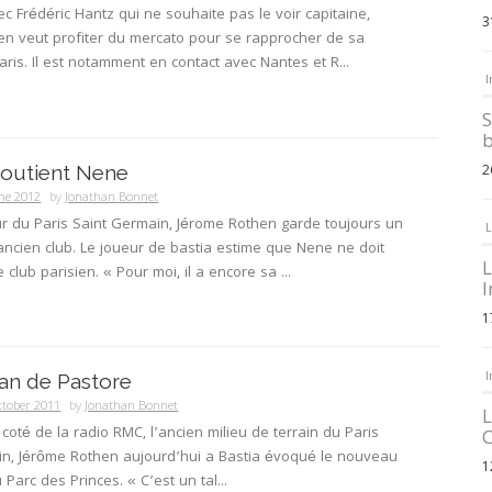
vec Frédéric Hantz qui ne souhaite pas le voir capitaine,
3
en veut profiter du mercato pour se rapprocher de sa
Paris. Il est notamment en contact avec Nantes et R...
I
S
b
soutient Nene
2
ne 2012
by
Jonathan Bonnet
r du Paris Saint Germain, Jérome Rothen garde toujours un
L
ancien club. Le joueur de bastia estime que Nene ne doit
L
e club parisien. « Pour moi, il a encore sa ...
I
1
I
an de Pastore
ctober 2011
by
Jonathan Bonnet
L
 coté de la radio RMC, l’ancien milieu de terrain du Paris
C
in, Jérôme Rothen aujourd’hui a Bastia évoqué le nouveau
1
Parc des Princes. « C’est un tal...