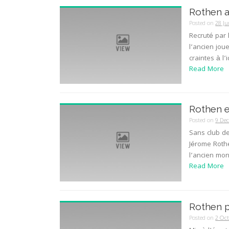
Rothen a
Posted on
28 Ju
Recruté par 
l’ancien jo
craintes à l’
Read More
Rothen e
Posted on
9 De
Sans club de
Jérome Rothe
l’ancien moné
Read More
Rothen p
Posted on
2 Oc