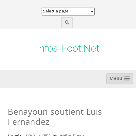
Skip
to
content
Infos-Foot.Net
Menu
Benayoun soutient Luis
Fernandez
Posted on
9 October 2010
by
Jonathan Bonnet