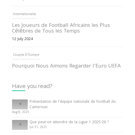
Internationales
Les Joueurs de Football Africains les Plus
Célèbres de Tous les Temps
12 July 2024
Coupes D'Europe
Pourquoi Nous Aimons Regarder l’Euro UEFA
13 June 2024
Have you read?
Internationales
Tout ce que vous devez savoir sur la Coupe
Présentation de l’équipe nationale de football du
d’Afrique des Nations
Cameroun
Aug 8, 2025
10 May 2024
Que peut-on attendre de la Ligue 1 2025-26 ?
Jul 31, 2025
Internationales