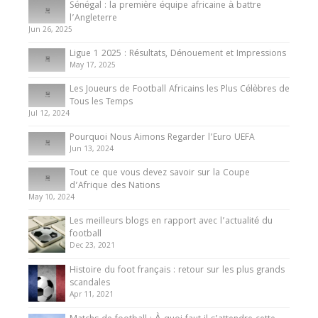
Sénégal : la première équipe africaine à battre
Présentation de l’équipe nationale de football
l’Angleterre
du Cameroun
Jun 26, 2025
8 August 2025
Ligue 1 2025 : Résultats, Dénouement et Impressions
May 17, 2025
Les Joueurs de Football Africains les Plus Célèbres de
Tous les Temps
Jul 12, 2024
Pourquoi Nous Aimons Regarder l’Euro UEFA
Jun 13, 2024
Tout ce que vous devez savoir sur la Coupe
d’Afrique des Nations
May 10, 2024
Les meilleurs blogs en rapport avec l’actualité du
football
Dec 23, 2021
Histoire du foot français : retour sur les plus grands
scandales
Apr 11, 2021