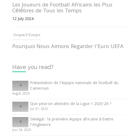
Les Joueurs de Football Africains les Plus
Célèbres de Tous les Temps
12 July 2024
Coupes D'Europe
Pourquoi Nous Aimons Regarder l’Euro UEFA
13 June 2024
Have you read?
Internationales
Tout ce que vous devez savoir sur la Coupe
Présentation de l’équipe nationale de football du
d’Afrique des Nations
Cameroun
Aug 8, 2025
10 May 2024
Que peut-on attendre de la Ligue 1 2025-26 ?
Jul 31, 2025
Internationales
Sénégal : la première équipe africaine à battre
Présentation de l’équipe nationale de football
l’Angleterre
du Cameroun
Jun 26, 2025