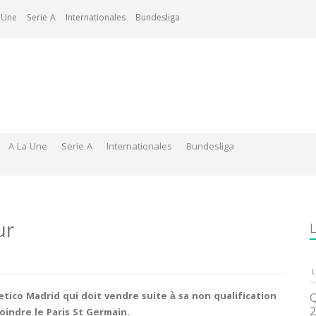
 Une
Serie A
Internationales
Bundesliga
A La Une
Serie A
Internationales
Bundesliga
ur
L
L
letico Madrid qui doit vendre suite à sa non qualification
Q
2
indre le Paris St Germain.