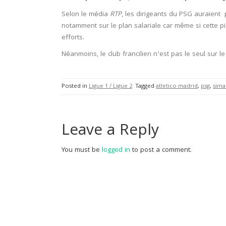
Selon le média
RTP
, les dirigeants du PSG auraient 
notamment sur le plan salariale car même si cette pis
efforts.
Néanmoins, le club francilien n’est pas le seul sur le
Posted in
Ligue 1 / Ligue 2
Tagged
atletico madrid
,
psg
,
sima
Leave a Reply
You must be
logged in
to post a comment.