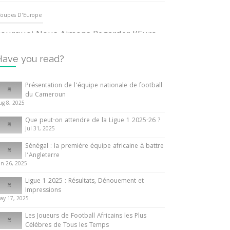
oupes D'Europe
ourquoi Nous Aimons Regarder l’Euro
UEFA
3 June 2024
Have you read?
nternationales
Présentation de l’équipe nationale de football
du Cameroun
out ce que vous devez savoir sur la
ug 8, 2025
oupe d’Afrique des Nations
Que peut-on attendre de la Ligue 1 2025-26 ?
0 May 2024
Jul 31, 2025
Sénégal : la première équipe africaine à battre
nternationales
l’Angleterre
un 26, 2025
résentation de l’équipe nationale de
ootball du Cameroun
Ligue 1 2025 : Résultats, Dénouement et
Impressions
 August 2025
ay 17, 2025
Les Joueurs de Football Africains les Plus
Célèbres de Tous les Temps