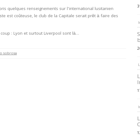
3
pris quelques renseignements sur l’international lusitanien
te est coûteuse, le club de la Capitale serait prêt à faire des
I
 coup : Lyon et surtout Liverpool sont là…
S
b
2
o sobrosa
L
L
I
1
I
L
C
1