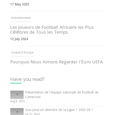
17 May 2025
Internationales
Les Joueurs de Football Africains les Plus
Célèbres de Tous les Temps
12 July 2024
Coupes D'Europe
Pourquoi Nous Aimons Regarder l’Euro UEFA
13 June 2024
Have you read?
Internationales
Tout ce que vous devez savoir sur la Coupe
Présentation de l’équipe nationale de football du
d’Afrique des Nations
Cameroun
Aug 8, 2025
10 May 2024
Que peut-on attendre de la Ligue 1 2025-26 ?
Jul 31, 2025