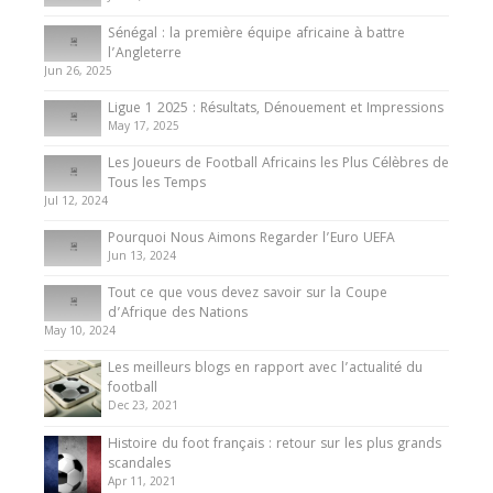
Internationales
Sénégal : la première équipe africaine à battre
Présentation de l’équipe nationale de football
l’Angleterre
du Cameroun
Jun 26, 2025
8 August 2025
Ligue 1 2025 : Résultats, Dénouement et Impressions
May 17, 2025
Les Joueurs de Football Africains les Plus Célèbres de
Tous les Temps
Jul 12, 2024
Pourquoi Nous Aimons Regarder l’Euro UEFA
Jun 13, 2024
Tout ce que vous devez savoir sur la Coupe
d’Afrique des Nations
May 10, 2024
Les meilleurs blogs en rapport avec l’actualité du
football
Dec 23, 2021
Histoire du foot français : retour sur les plus grands
scandales
Apr 11, 2021