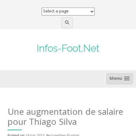
Skip
to
content
Infos-Foot.Net
Menu
Une augmentation de salaire
pour Thiago Silva
Posted on
19 July 2013
by
Jonathan Bonnet