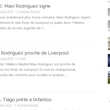
J
l : Maxi Rodriguez signe
anuary 2010
by
Jonathan Bonnet
uis maintenant plus d’une semaine, Maxi Rodriguez rejoint
llement le club Reds de Liverpool et quitte donc l’Atletico
lieu de terrain argentin de l’...
M
 : Rodriguez proche de Liverpool
anuary 2010
by
inbull
it de l’Atlético Madrid Maxi Rodriguez est proche de
ec les Reds de Liverpool. En mal en championnat,
erche des renforts pour recoller le podium...
 Tiago prêté à l’Atletico.
nuary 2010
by
Jonathan Bonnet