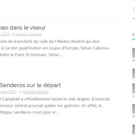
C
P
mao dans le viseur
1
e 2010
by
Jonathan Bonnet
liste de transferts du coté de l’Atletico Madrid qui doit
 à sa non qualification en coupe d’Europe, Simao Sabrosa
I
indre le Paris St Germain. Selon...
T
A
C
1
: Senderos sur le départ
I
anuary 2010
by
Jonathan Bonnet
J
l Campbell a officiellement rejoint le club anglais d’Arsenal,
P
enseur central pourrait quitter les gunners. En effet, le
f
ilippe Senderos n’est plus vr...
8
M