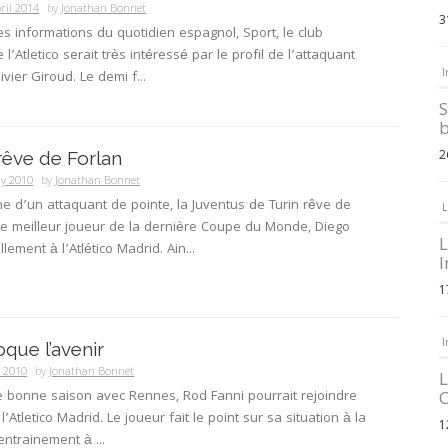
ril 2014
by
Jonathan Bonnet
3
les informations du quotidien espagnol, Sport, le club
l’Atletico serait très intéressé par le profil de l’attaquant
I
ivier Giroud. Le demi f...
S
b
2
rêve de Forlan
ly 2010
by
Jonathan Bonnet
he d’un attaquant de pointe, la Juventus de Turin rêve de
L
 le meilleur joueur de la dernière Coupe du Monde, Diego
L
llement à l’Atlético Madrid. Ain...
I
1
I
oque l’avenir
y 2010
by
Jonathan Bonnet
L
e bonne saison avec Rennes, Rod Fanni pourrait rejoindre
C
l’Atletico Madrid. Le joueur fait le point sur sa situation à la
1
entrainement à ...