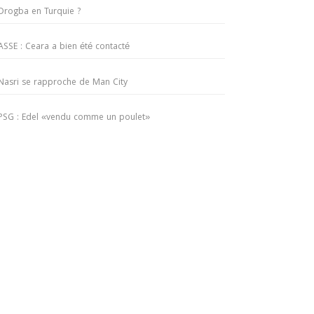
Drogba en Turquie ?
ASSE : Ceara a bien été contacté
Nasri se rapproche de Man City
PSG : Edel «vendu comme un poulet»