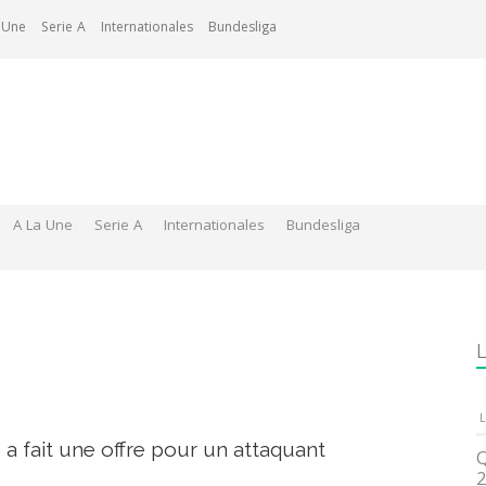
 Une
Serie A
Internationales
Bundesliga
A La Une
Serie A
Internationales
Bundesliga
L
L
o a fait une offre pour un attaquant
Q
2