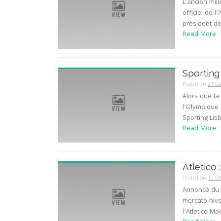
L’ancien mil
officiel de l
président de 
Read More
Sporting
Posted on
27 D
Alors que la
l’Olympique 
Sporting Lis
Read More
Atletico 
Posted on
12 D
Annoncé du c
mercato hive
l’Atletico Mad