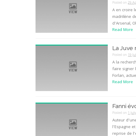
Posted on
29 Ap
A en croire 
madrilène de 
d’Arsenal, Ol
Read More
La Juve 
Posted on
19 Ju
A la recherc
faire signer
Forlan, actue
Read More
Fanni év
Posted on
1 Jul
Auteur d’un
l’Espagne et 
reprise de l’