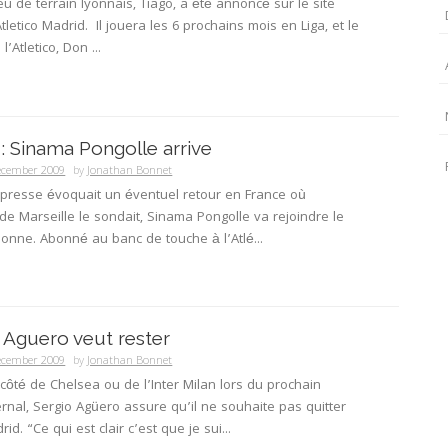
ieu de terrain lyonnais, Tiago, a été annoncé sur le site
’Atletico Madrid. Il jouera les 6 prochains mois en Liga, et le
l’Atletico, Don ...
 : Sinama Pongolle arrive
ecember 2009
by
Jonathan Bonnet
 presse évoquait un éventuel retour en France où
de Marseille le sondait, Sinama Pongolle va rejoindre le
bonne. Abonné au banc de touche à l’Atlé...
: Aguero veut rester
ecember 2009
by
Jonathan Bonnet
ôté de Chelsea ou de l’Inter Milan lors du prochain
rnal, Sergio Agüero assure qu’il ne souhaite pas quitter
rid. “Ce qui est clair c’est que je sui...