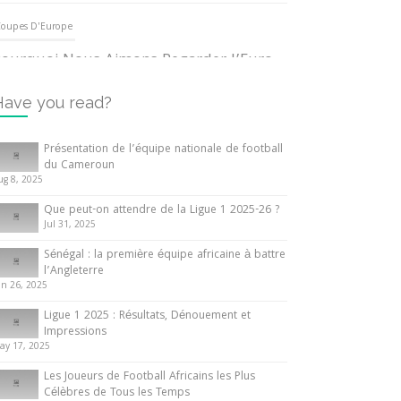
oupes D'Europe
ourquoi Nous Aimons Regarder l’Euro
UEFA
3 June 2024
Have you read?
nternationales
Présentation de l’équipe nationale de football
du Cameroun
out ce que vous devez savoir sur la
ug 8, 2025
oupe d’Afrique des Nations
Que peut-on attendre de la Ligue 1 2025-26 ?
0 May 2024
Jul 31, 2025
Sénégal : la première équipe africaine à battre
nternationales
l’Angleterre
un 26, 2025
résentation de l’équipe nationale de
ootball du Cameroun
Ligue 1 2025 : Résultats, Dénouement et
Impressions
 August 2025
ay 17, 2025
Les Joueurs de Football Africains les Plus
Célèbres de Tous les Temps