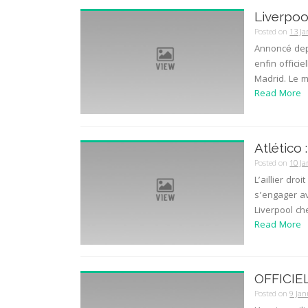
Liverpoo
Posted on
13 J
Annoncé dep
enfin officie
Madrid. Le mi
Read More
Atlético
Posted on
10 J
L’aillier dro
s’engager av
Liverpool ch
Read More
OFFICIEL:
Posted on
9 Ja