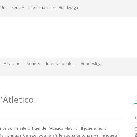
 Une
Serie A
Internationales
Bundesliga
A La Une
Serie A
Internationales
Bundesliga
’Atletico.
L
L
é sur le site officiel de l’Atletico Madrid. Il jouera les 6
Q
2
, Don Enrique Cerezo, pourra s’il le souhaite conserver le joueur