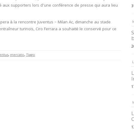
té aux supporters lors d’une conférence de presse qui aura lieu
3
cipera à la rencontre Juventus – Milan Ac, dimanche au stade
I
entraîneur turinois, Ciro Ferrara a souhaité le conservé pour ce
S
b
2
entus
,
mercato
,
Tiago
L
L
I
1
I
L
C
1