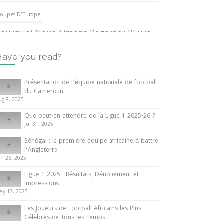
oupes D'Europe
ourquoi Nous Aimons Regarder l’Euro
UEFA
3 June 2024
Have you read?
nternationales
Présentation de l’équipe nationale de football
du Cameroun
out ce que vous devez savoir sur la
ug 8, 2025
oupe d’Afrique des Nations
Que peut-on attendre de la Ligue 1 2025-26 ?
0 May 2024
Jul 31, 2025
Sénégal : la première équipe africaine à battre
nternationales
l’Angleterre
un 26, 2025
résentation de l’équipe nationale de
ootball du Cameroun
Ligue 1 2025 : Résultats, Dénouement et
Impressions
 August 2025
ay 17, 2025
Les Joueurs de Football Africains les Plus
Célèbres de Tous les Temps