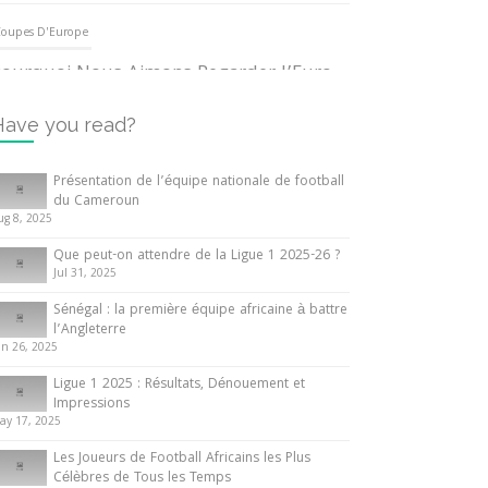
oupes D'Europe
ourquoi Nous Aimons Regarder l’Euro
UEFA
3 June 2024
Have you read?
nternationales
Présentation de l’équipe nationale de football
du Cameroun
out ce que vous devez savoir sur la
ug 8, 2025
oupe d’Afrique des Nations
Que peut-on attendre de la Ligue 1 2025-26 ?
0 May 2024
Jul 31, 2025
Sénégal : la première équipe africaine à battre
nternationales
l’Angleterre
un 26, 2025
résentation de l’équipe nationale de
ootball du Cameroun
Ligue 1 2025 : Résultats, Dénouement et
Impressions
 August 2025
ay 17, 2025
Les Joueurs de Football Africains les Plus
Célèbres de Tous les Temps