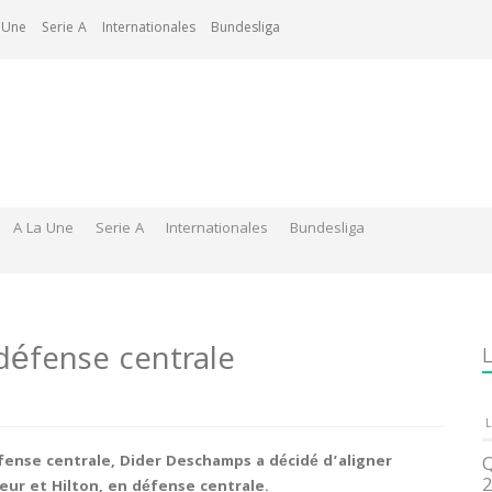
 Une
Serie A
Internationales
Bundesliga
A La Une
Serie A
Internationales
Bundesliga
défense centrale
L
L
fense centrale, Dider Deschamps a décidé d’aligner
Q
2
ur et Hilton, en défense centrale.