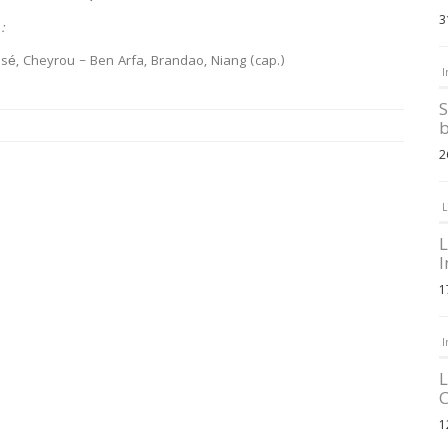
3
:
ssé, Cheyrou – Ben Arfa, Brandao, Niang (cap.)
I
S
b
2
L
L
I
1
I
L
C
1