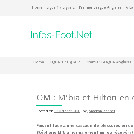
Skip
Home
Ligue 1 / Ligue 2
Premier League Anglaise
A La
to
content
Infos-Foot.Net
Home
Ligue 1 / Ligue 2
Premier League Anglaise
OM : M’bia et Hilton en 
Posted on
17 October 2009
by
Jonathan Bonnet
Faisant face à une cascade de blessures en dé
Stéphane M’bia normalement milieu récupérate