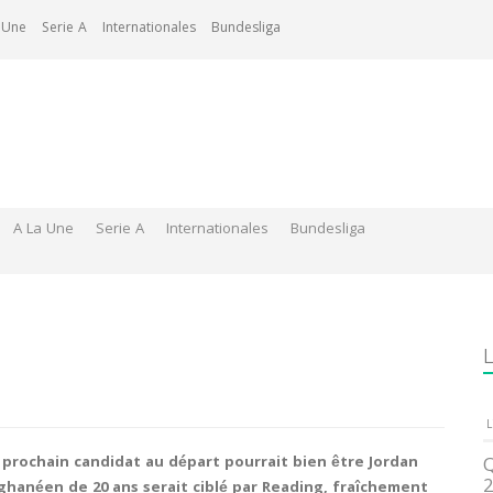
 Une
Serie A
Internationales
Bundesliga
A La Une
Serie A
Internationales
Bundesliga
L
L
 prochain candidat au départ pourrait bien être Jordan
Q
2
-ghanéen de 20 ans serait ciblé par Reading, fraîchement