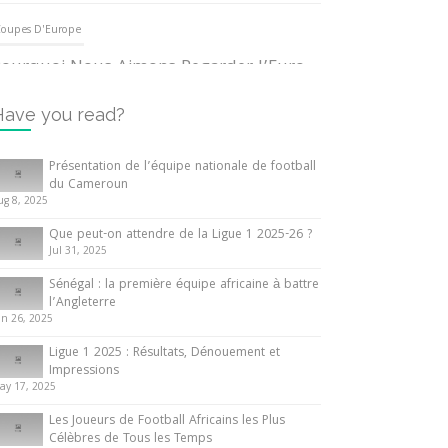
oupes D'Europe
ourquoi Nous Aimons Regarder l’Euro
UEFA
3 June 2024
Have you read?
nternationales
Présentation de l’équipe nationale de football
du Cameroun
out ce que vous devez savoir sur la
ug 8, 2025
oupe d’Afrique des Nations
Que peut-on attendre de la Ligue 1 2025-26 ?
0 May 2024
Jul 31, 2025
Sénégal : la première équipe africaine à battre
nternationales
l’Angleterre
un 26, 2025
résentation de l’équipe nationale de
ootball du Cameroun
Ligue 1 2025 : Résultats, Dénouement et
Impressions
 August 2025
ay 17, 2025
Les Joueurs de Football Africains les Plus
Célèbres de Tous les Temps