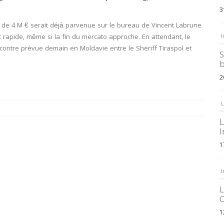
3
de 4 M € serait déjà parvenue sur le bureau de Vincent Labrune
t rapide, même si la fin du mercato approche. En attendant, le
I
ncontre prévue demain en Moldavie entre le Sheriff Tiraspol et
S
b
2
L
L
I
1
I
L
C
1