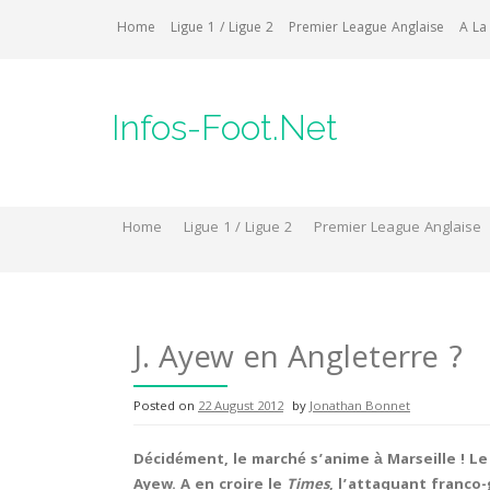
Skip
Home
Ligue 1 / Ligue 2
Premier League Anglaise
A La
to
content
Infos-Foot.Net
Home
Ligue 1 / Ligue 2
Premier League Anglaise
J. Ayew en Angleterre ?
Posted on
22 August 2012
by
Jonathan Bonnet
Décidément, le marché s’anime à Marseille ! Le
Ayew. A en croire le
Times
, l’attaquant franco