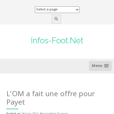
Skip
to
content
Infos-Foot.Net
Menu
L’OM a fait une offre pour
Payet
Posted on
18 June 2013
by
Jonathan Bonnet