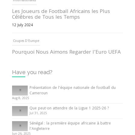
Internationales
Les Joueurs de Football Africains les Plus
Célèbres de Tous les Temps
12 July 2024
Coupes D'Europe
Pourquoi Nous Aimons Regarder l’Euro UEFA
13 June 2024
Have you read?
Internationales
Tout ce que vous devez savoir sur la Coupe
Présentation de l’équipe nationale de football du
d’Afrique des Nations
Cameroun
Aug 8, 2025
10 May 2024
Que peut-on attendre de la Ligue 1 2025-26 ?
Jul 31, 2025
Internationales
Sénégal : la première équipe africaine à battre
Présentation de l’équipe nationale de football
l’Angleterre
du Cameroun
Jun 26, 2025