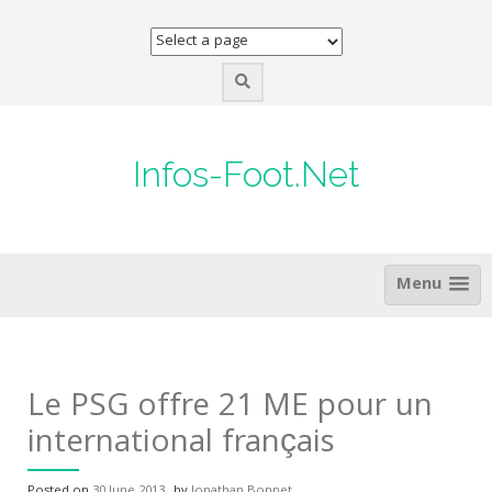
Skip
to
content
Infos-Foot.Net
Menu
Le PSG offre 21 ME pour un
international français
Posted on
30 June 2013
by
Jonathan Bonnet