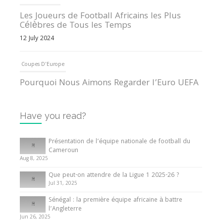
Les Joueurs de Football Africains les Plus
Célèbres de Tous les Temps
12 July 2024
Coupes D'Europe
Pourquoi Nous Aimons Regarder l’Euro UEFA
13 June 2024
Have you read?
Internationales
Tout ce que vous devez savoir sur la Coupe
Présentation de l’équipe nationale de football du
d’Afrique des Nations
Cameroun
Aug 8, 2025
10 May 2024
Que peut-on attendre de la Ligue 1 2025-26 ?
Jul 31, 2025
Internationales
Sénégal : la première équipe africaine à battre
Présentation de l’équipe nationale de football
l’Angleterre
du Cameroun
Jun 26, 2025