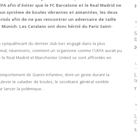
FA afin d’éviter que le FC Barcelone et le Real Madrid ne
3
a un système de boules vibrantes et aimantées, les deux
isés afin de ne pas rencontrer un adversaire de taille
I
n Munich. Les Catalans ont donc hérité du Paris Saint-
S
b
un sympathisant du dernier club turc engagé dans la plus
2
t mal, néanmoins, comment un organisme comme l’UEFA aurait pu
e le Real Madrid et Manchester United se sont affrontés en
L
L
comportement de Gianni Infantino, dont un geste durant la
I
ever le saladier de boules, le secrétaire général semble
our lancer la polémique…
1
I
L
C
1