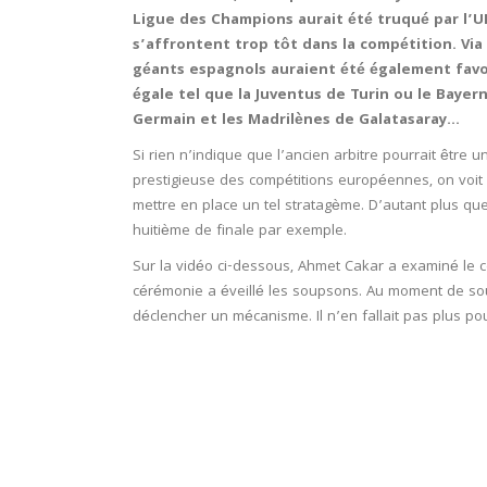
Ligue des Champions aurait été truqué par l’UE
s’affrontent trop tôt dans la compétition. Vi
géants espagnols auraient été également favor
égale tel que la Juventus de Turin ou le Bayer
Germain et les Madrilènes de Galatasaray…
Si rien n’indique que l’ancien arbitre pourrait être 
prestigieuse des compétitions européennes, on voi
mettre en place un tel stratagème. D’autant plus qu
huitième de finale par exemple.
Sur la vidéo ci-dessous, Ahmet Cakar a examiné le 
cérémonie a éveillé les soupsons. Au moment de soul
déclencher un mécanisme. Il n’en fallait pas plus p