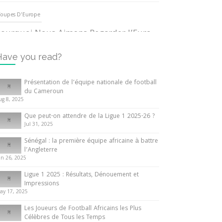
oupes D'Europe
ourquoi Nous Aimons Regarder l’Euro
UEFA
3 June 2024
Have you read?
nternationales
Présentation de l’équipe nationale de football
du Cameroun
out ce que vous devez savoir sur la
ug 8, 2025
oupe d’Afrique des Nations
Que peut-on attendre de la Ligue 1 2025-26 ?
0 May 2024
Jul 31, 2025
Sénégal : la première équipe africaine à battre
nternationales
l’Angleterre
un 26, 2025
résentation de l’équipe nationale de
ootball du Cameroun
Ligue 1 2025 : Résultats, Dénouement et
Impressions
 August 2025
ay 17, 2025
Les Joueurs de Football Africains les Plus
Célèbres de Tous les Temps