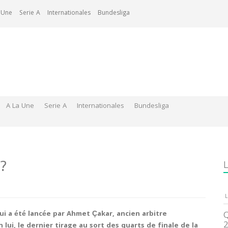
 Une
Serie A
Internationales
Bundesliga
A La Une
Serie A
Internationales
Bundesliga
?
L
L
ui a été lancée par Ahmet Çakar, ancien arbitre
Q
2
 lui, le dernier tirage au sort des quarts de finale de la