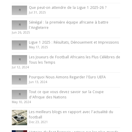
10 May 2024
Que peut-on attendre de la Ligue 1 2025-26 ?
Jul 31, 2025
Internationales
Sénégal : la première équipe africaine à battre
Présentation de l’équipe nationale de football
l’Angleterre
du Cameroun
Jun 26, 2025
8 August 2025
Ligue 1 2025 : Résultats, Dénouement et Impressions
May 17, 2025
Les Joueurs de Football Africains les Plus Célèbres de
Tous les Temps
Jul 12, 2024
Pourquoi Nous Aimons Regarder l’Euro UEFA
Jun 13, 2024
Tout ce que vous devez savoir sur la Coupe
d’Afrique des Nations
May 10, 2024
Les meilleurs blogs en rapport avec l’actualité du
football
Dec 23, 2021