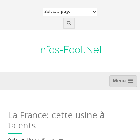
Skip
to
content
Infos-Foot.Net
Menu
La France: cette usine à
talents
Posted on
7 June 2020
by
admin