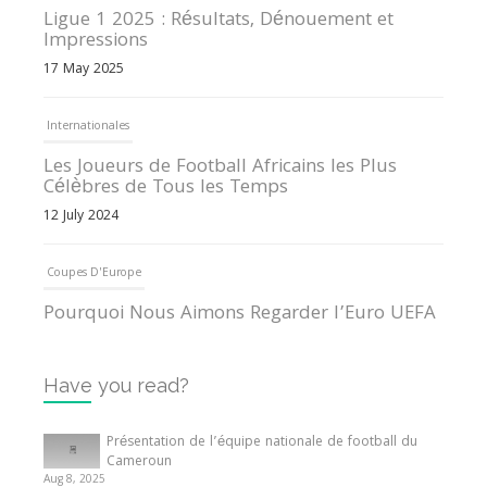
Ligue 1 2025 : Résultats, Dénouement et
Impressions
17 May 2025
Internationales
Les Joueurs de Football Africains les Plus
Célèbres de Tous les Temps
12 July 2024
Coupes D'Europe
Pourquoi Nous Aimons Regarder l’Euro UEFA
13 June 2024
Have you read?
Internationales
Tout ce que vous devez savoir sur la Coupe
Présentation de l’équipe nationale de football du
d’Afrique des Nations
Cameroun
Aug 8, 2025