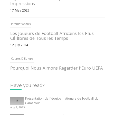
Impressions
17 May 2025
Internationales
Les Joueurs de Football Africains les Plus
Célèbres de Tous les Temps
12 July 2024
Coupes D'Europe
Pourquoi Nous Aimons Regarder l’Euro UEFA
13 June 2024
Have you read?
Internationales
Tout ce que vous devez savoir sur la Coupe
Présentation de l’équipe nationale de football du
d’Afrique des Nations
Cameroun
Aug 8, 2025
10 May 2024