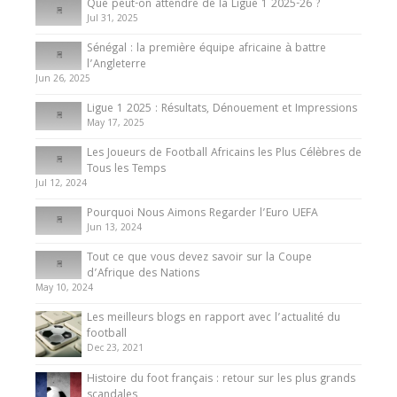
Que peut-on attendre de la Ligue 1 2025-26 ?
Jul 31, 2025
Internationales
Sénégal : la première équipe africaine à battre
Présentation de l’équipe nationale de football
l’Angleterre
du Cameroun
Jun 26, 2025
8 August 2025
Ligue 1 2025 : Résultats, Dénouement et Impressions
May 17, 2025
Les Joueurs de Football Africains les Plus Célèbres de
Tous les Temps
Jul 12, 2024
Pourquoi Nous Aimons Regarder l’Euro UEFA
Jun 13, 2024
Tout ce que vous devez savoir sur la Coupe
d’Afrique des Nations
May 10, 2024
Les meilleurs blogs en rapport avec l’actualité du
football
Dec 23, 2021
Histoire du foot français : retour sur les plus grands
scandales