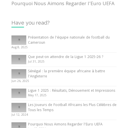
Pourquoi Nous Aimons Regarder l’Euro UEFA
13 June 2024
Have you read?
Internationales
Tout ce que vous devez savoir sur la Coupe
Présentation de l’équipe nationale de football du
d’Afrique des Nations
Cameroun
Aug 8, 2025
10 May 2024
Que peut-on attendre de la Ligue 1 2025-26 ?
Jul 31, 2025
Internationales
Sénégal : la première équipe africaine à battre
Présentation de l’équipe nationale de football
l’Angleterre
du Cameroun
Jun 26, 2025
8 August 2025
Ligue 1 2025 : Résultats, Dénouement et Impressions
May 17, 2025
Les Joueurs de Football Africains les Plus Célèbres de
Tous les Temps
Jul 12, 2024
Pourquoi Nous Aimons Regarder l’Euro UEFA