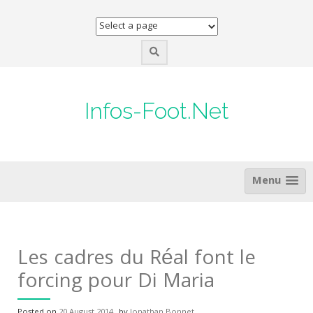
Skip
to
content
Infos-Foot.Net
Menu
Les cadres du Réal font le
forcing pour Di Maria
Posted on
20 August 2014
by
Jonathan Bonnet