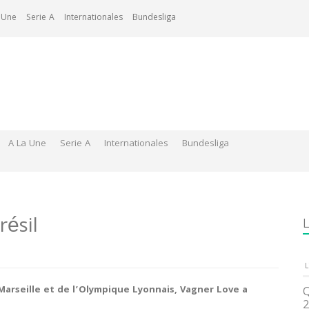
 Une
Serie A
Internationales
Bundesliga
A La Une
Serie A
Internationales
Bundesliga
résil
L
L
arseille et de l’Olympique Lyonnais, Vagner Love a
Q
2