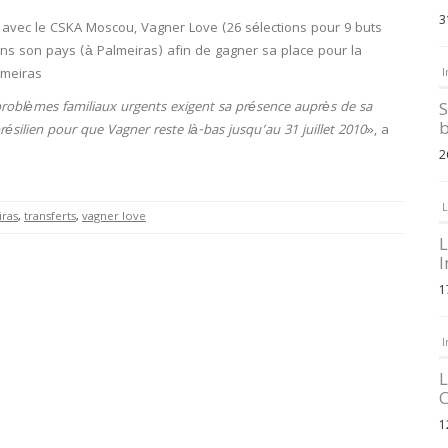
3
 avec le CSKA Moscou, Vagner Love (26 sélections pour 9 buts
ans son pays (à Palmeiras) afin de gagner sa place pour la
lmeiras
I
roblèmes familiaux urgents exigent sa présence auprès de sa
S
b
silien pour que Vagner reste là-bas jusqu’au 31 juillet 2010
», a
2
L
iras
,
transferts
,
vagner love
L
I
1
I
L
C
1