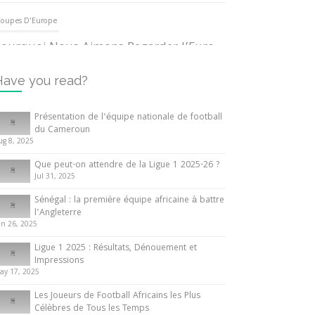
oupes D'Europe
ourquoi Nous Aimons Regarder l’Euro
UEFA
3 June 2024
Have you read?
nternationales
Présentation de l’équipe nationale de football
du Cameroun
out ce que vous devez savoir sur la
ug 8, 2025
oupe d’Afrique des Nations
Que peut-on attendre de la Ligue 1 2025-26 ?
0 May 2024
Jul 31, 2025
Sénégal : la première équipe africaine à battre
nternationales
l’Angleterre
un 26, 2025
résentation de l’équipe nationale de
ootball du Cameroun
Ligue 1 2025 : Résultats, Dénouement et
Impressions
 August 2025
ay 17, 2025
Les Joueurs de Football Africains les Plus
Célèbres de Tous les Temps