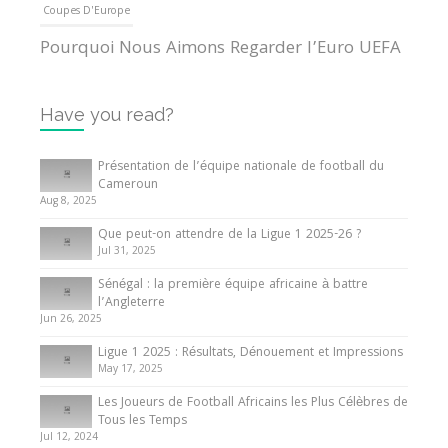
Coupes D'Europe
Pourquoi Nous Aimons Regarder l’Euro UEFA
13 June 2024
Have you read?
Internationales
Tout ce que vous devez savoir sur la Coupe
Présentation de l’équipe nationale de football du
d’Afrique des Nations
Cameroun
Aug 8, 2025
10 May 2024
Que peut-on attendre de la Ligue 1 2025-26 ?
Jul 31, 2025
Internationales
Sénégal : la première équipe africaine à battre
Présentation de l’équipe nationale de football
l’Angleterre
du Cameroun
Jun 26, 2025
8 August 2025
Ligue 1 2025 : Résultats, Dénouement et Impressions
May 17, 2025
Les Joueurs de Football Africains les Plus Célèbres de
Tous les Temps
Jul 12, 2024