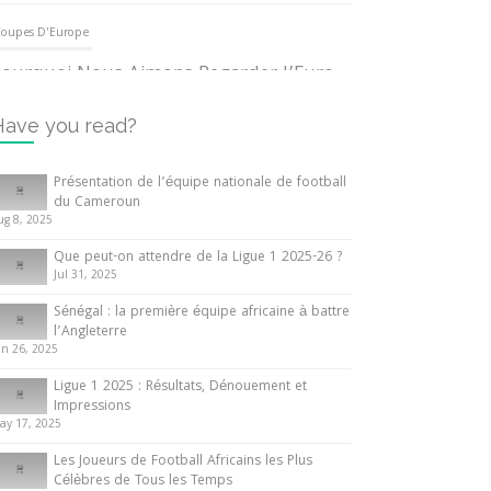
oupes D'Europe
ourquoi Nous Aimons Regarder l’Euro
UEFA
3 June 2024
Have you read?
nternationales
Présentation de l’équipe nationale de football
du Cameroun
out ce que vous devez savoir sur la
ug 8, 2025
oupe d’Afrique des Nations
Que peut-on attendre de la Ligue 1 2025-26 ?
0 May 2024
Jul 31, 2025
Sénégal : la première équipe africaine à battre
nternationales
l’Angleterre
un 26, 2025
résentation de l’équipe nationale de
ootball du Cameroun
Ligue 1 2025 : Résultats, Dénouement et
Impressions
 August 2025
ay 17, 2025
Les Joueurs de Football Africains les Plus
Célèbres de Tous les Temps