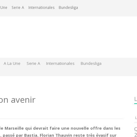
 Une
Serie A
Internationales
Bundesliga
A La Une
Serie A
Internationales
Bundesliga
on avenir
L
L
 Marseille qui devrait faire une nouvelle offre dans les
Q
2
, passé par Bastia, Florian Thauvin reste très évasif sur