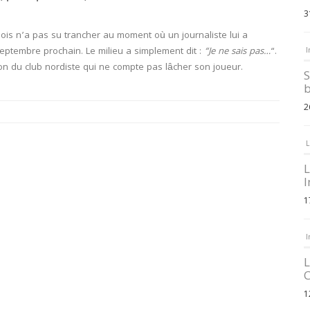
3
llois n’a pas su trancher au moment où un journaliste lui a
septembre prochain. Le milieu a simplement dit :
“Je ne sais pas…
“.
I
tion du club nordiste qui ne compte pas lâcher son joueur.
S
b
2
L
L
I
1
I
L
C
1