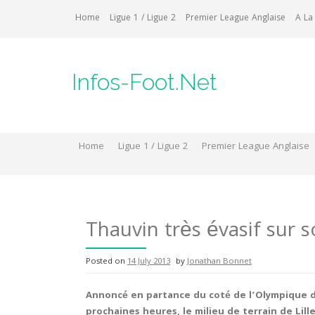
Skip
Home
Ligue 1 / Ligue 2
Premier League Anglaise
A La
to
content
Infos-Foot.Net
Home
Ligue 1 / Ligue 2
Premier League Anglaise
Thauvin très évasif sur s
Posted on
14 July 2013
by
Jonathan Bonnet
Annoncé en partance du coté de l’Olympique de
prochaines heures, le milieu de terrain de Lille