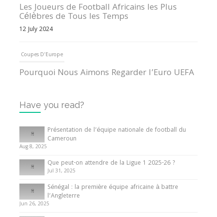
Les Joueurs de Football Africains les Plus
Célèbres de Tous les Temps
12 July 2024
Coupes D'Europe
Pourquoi Nous Aimons Regarder l’Euro UEFA
13 June 2024
Have you read?
Internationales
Tout ce que vous devez savoir sur la Coupe
Présentation de l’équipe nationale de football du
d’Afrique des Nations
Cameroun
Aug 8, 2025
10 May 2024
Que peut-on attendre de la Ligue 1 2025-26 ?
Jul 31, 2025
Internationales
Sénégal : la première équipe africaine à battre
Présentation de l’équipe nationale de football
l’Angleterre
du Cameroun
Jun 26, 2025
8 August 2025