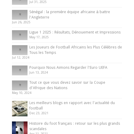
Jul 31, 2025
Internationales
Sénégal : la première équipe africaine à battre
Présentation de l’équipe nationale de football
l’Angleterre
du Cameroun
Jun 26, 2025
8 August 2025
Ligue 1 2025 : Résultats, Dénouement et Impressions
May 17, 2025
Les Joueurs de Football Africains les Plus Célèbres de
Tous les Temps
Jul 12, 2024
Pourquoi Nous Aimons Regarder l’Euro UEFA
Jun 13, 2024
Tout ce que vous devez savoir sur la Coupe
d’Afrique des Nations
May 10, 2024
Les meilleurs blogs en rapport avec l’actualité du
football
Dec 23, 2021
Histoire du foot français : retour sur les plus grands
scandales