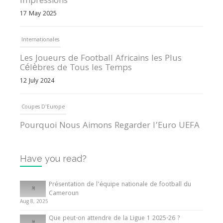
Impressions
17 May 2025
Internationales
Les Joueurs de Football Africains les Plus
Célèbres de Tous les Temps
12 July 2024
Coupes D'Europe
Pourquoi Nous Aimons Regarder l’Euro UEFA
13 June 2024
Have you read?
Internationales
Tout ce que vous devez savoir sur la Coupe
Présentation de l’équipe nationale de football du
d’Afrique des Nations
Cameroun
Aug 8, 2025
10 May 2024
Que peut-on attendre de la Ligue 1 2025-26 ?