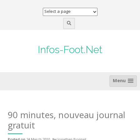
Skip
to
content
Infos-Foot.Net
Menu
90 minutes, nouveau journal
gratuit
Posted on
24 March 2010
by
Jonathan Bonnet