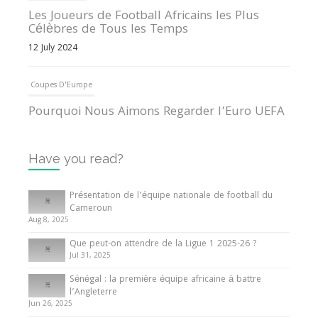
Les Joueurs de Football Africains les Plus
Célèbres de Tous les Temps
12 July 2024
Coupes D'Europe
Pourquoi Nous Aimons Regarder l’Euro UEFA
13 June 2024
Have you read?
Internationales
Tout ce que vous devez savoir sur la Coupe
Présentation de l’équipe nationale de football du
d’Afrique des Nations
Cameroun
Aug 8, 2025
10 May 2024
Que peut-on attendre de la Ligue 1 2025-26 ?
Jul 31, 2025
Internationales
Sénégal : la première équipe africaine à battre
Présentation de l’équipe nationale de football
l’Angleterre
du Cameroun
Jun 26, 2025