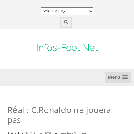
Skip
to
content
Infos-Foot.Net
Menu
Réal : C.Ronaldo ne jouera
pas
Posted on
24 October 2009
by
Jonathan Bonnet