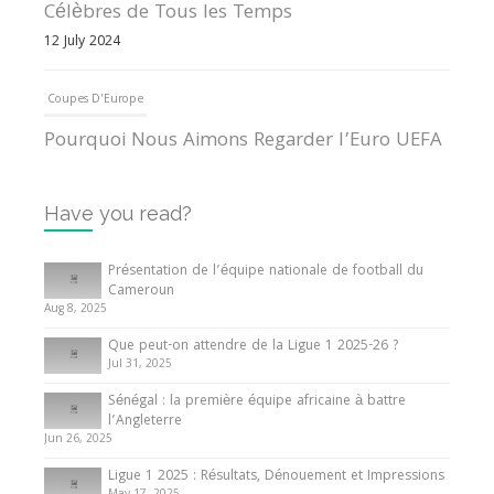
Célèbres de Tous les Temps
12 July 2024
Coupes D'Europe
Pourquoi Nous Aimons Regarder l’Euro UEFA
13 June 2024
Have you read?
Internationales
Tout ce que vous devez savoir sur la Coupe
Présentation de l’équipe nationale de football du
d’Afrique des Nations
Cameroun
Aug 8, 2025
10 May 2024
Que peut-on attendre de la Ligue 1 2025-26 ?
Jul 31, 2025
Internationales
Sénégal : la première équipe africaine à battre
Présentation de l’équipe nationale de football
l’Angleterre
du Cameroun
Jun 26, 2025
8 August 2025
Ligue 1 2025 : Résultats, Dénouement et Impressions