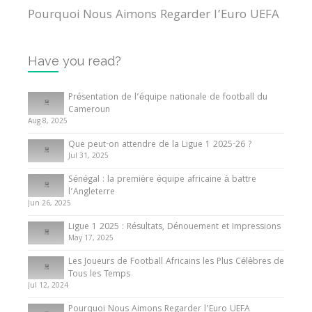
Pourquoi Nous Aimons Regarder l’Euro UEFA
13 June 2024
Have you read?
Internationales
Tout ce que vous devez savoir sur la Coupe
Présentation de l’équipe nationale de football du
d’Afrique des Nations
Cameroun
Aug 8, 2025
10 May 2024
Que peut-on attendre de la Ligue 1 2025-26 ?
Jul 31, 2025
Internationales
Sénégal : la première équipe africaine à battre
Présentation de l’équipe nationale de football
l’Angleterre
du Cameroun
Jun 26, 2025
8 August 2025
Ligue 1 2025 : Résultats, Dénouement et Impressions
May 17, 2025
Les Joueurs de Football Africains les Plus Célèbres de
Tous les Temps
Jul 12, 2024
Pourquoi Nous Aimons Regarder l’Euro UEFA