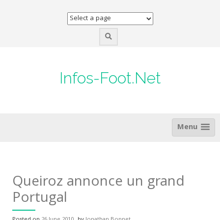
Skip
to
content
Infos-Foot.Net
Menu
Queiroz annonce un grand
Portugal
Posted on
26 June 2010
by
Jonathan Bonnet