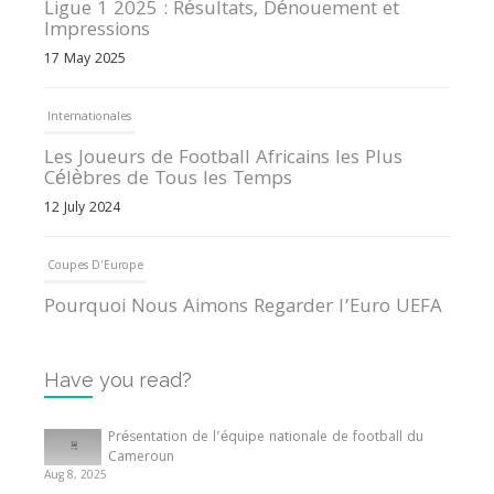
Ligue 1 2025 : Résultats, Dénouement et
Impressions
17 May 2025
Internationales
Les Joueurs de Football Africains les Plus
Célèbres de Tous les Temps
12 July 2024
Coupes D'Europe
Pourquoi Nous Aimons Regarder l’Euro UEFA
13 June 2024
Have you read?
Internationales
Tout ce que vous devez savoir sur la Coupe
Présentation de l’équipe nationale de football du
d’Afrique des Nations
Cameroun
Aug 8, 2025
10 May 2024