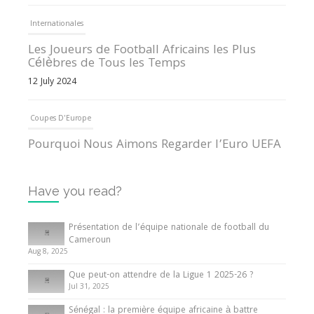
Internationales
Les Joueurs de Football Africains les Plus
Célèbres de Tous les Temps
12 July 2024
Coupes D'Europe
Pourquoi Nous Aimons Regarder l’Euro UEFA
13 June 2024
Have you read?
Internationales
Tout ce que vous devez savoir sur la Coupe
Présentation de l’équipe nationale de football du
d’Afrique des Nations
Cameroun
Aug 8, 2025
10 May 2024
Que peut-on attendre de la Ligue 1 2025-26 ?
Jul 31, 2025
Internationales
Sénégal : la première équipe africaine à battre