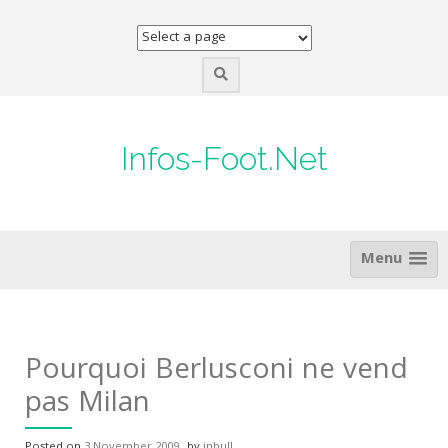
Skip
to
content
Infos-Foot.Net
Menu
Pourquoi Berlusconi ne vend
pas Milan
Posted on
3 November 2009
by
inbull