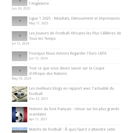
Présentation de l’équipe nationale de football
l’Angleterre
du Cameroun
Jun 26, 2025
8 August 2025
Ligue 1 2025 : Résultats, Dénouement et Impressions
May 17, 2025
Les Joueurs de Football Africains les Plus Célèbres de
Tous les Temps
Jul 12, 2024
Pourquoi Nous Aimons Regarder l’Euro UEFA
Jun 13, 2024
Tout ce que vous devez savoir sur la Coupe
d’Afrique des Nations
May 10, 2024
Les meilleurs blogs en rapport avec l’actualité du
football
Dec 23, 2021
Histoire du foot français : retour sur les plus grands
scandales
Apr 11, 2021
Matchs de football : À quoi faut-il s’attendre cette