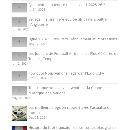
Que peut-on attendre de la Ligue 1 2025-26 ?
Jul 31, 2025
Internationales
Sénégal : la première équipe africaine à battre
Présentation de l’équipe nationale de football
l’Angleterre
du Cameroun
Jun 26, 2025
8 August 2025
Ligue 1 2025 : Résultats, Dénouement et Impressions
May 17, 2025
Les Joueurs de Football Africains les Plus Célèbres de
Tous les Temps
Jul 12, 2024
Pourquoi Nous Aimons Regarder l’Euro UEFA
Jun 13, 2024
Tout ce que vous devez savoir sur la Coupe
d’Afrique des Nations
May 10, 2024
Les meilleurs blogs en rapport avec l’actualité du
football
Dec 23, 2021
Histoire du foot français : retour sur les plus grands