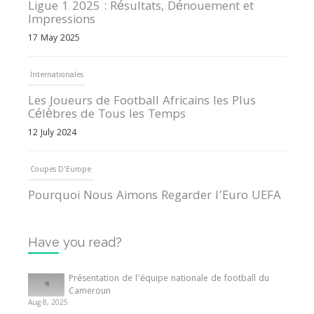
Ligue 1 2025 : Résultats, Dénouement et
Impressions
17 May 2025
Internationales
Les Joueurs de Football Africains les Plus
Célèbres de Tous les Temps
12 July 2024
Coupes D'Europe
Pourquoi Nous Aimons Regarder l’Euro UEFA
13 June 2024
Have you read?
Internationales
Tout ce que vous devez savoir sur la Coupe
Présentation de l’équipe nationale de football du
d’Afrique des Nations
Cameroun
Aug 8, 2025
10 May 2024