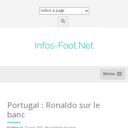
Skip
to
content
Infos-Foot.Net
Menu
Portugal : Ronaldo sur le
banc
Posted on
25 June 2010
by
Jonathan Bonnet