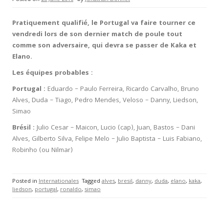
Pratiquement qualifié, le Portugal va faire tourner ce
vendredi lors de son dernier match de poule tout
comme son adversaire, qui devra se passer de Kaka et
Elano.
Les équipes probables :
Portugal :
Eduardo – Paulo Ferreira, Ricardo Carvalho, Bruno
Alves, Duda – Tiago, Pedro Mendes, Veloso – Danny, Liedson,
Simao
Brésil :
Julio Cesar – Maicon, Lucio (cap), Juan, Bastos – Dani
Alves, Gilberto Silva, Felipe Melo – Julio Baptista – Luis Fabiano,
Robinho (ou Nilmar)
Posted in
Internationales
Tagged
alves
,
bresil
,
danny
,
duda
,
elano
,
kaka
,
liedson
,
portugal
,
ronaldo
,
simao