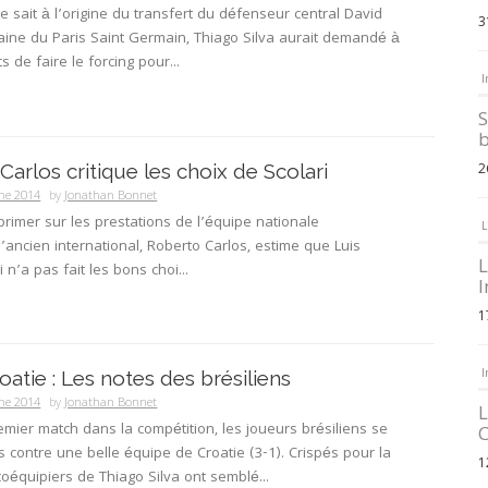
le sait à l’origine du transfert du défenseur central David
3
itaine du Paris Saint Germain, Thiago Silva aurait demandé à
s de faire le forcing pour...
I
S
b
arlos critique les choix de Scolari
2
ne 2014
by
Jonathan Bonnet
xprimer sur les prestations de l’équipe nationale
L
 l’ancien international, Roberto Carlos, estime que Luis
L
i n’a pas fait les bons choi...
I
1
I
oatie : Les notes des brésiliens
ne 2014
by
Jonathan Bonnet
L
emier match dans la compétition, les joueurs brésiliens se
C
 contre une belle équipe de Croatie (3-1). Crispés pour la
1
 coéquipiers de Thiago Silva ont semblé...