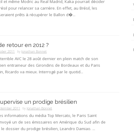
il et même Modric au Real Madrid, Kaka pourrait décider
résil pour relancer sa carrière. En effet, au Brésil, les
seraient prêts à récupérer le Ballon d�...
de retour en 2012 ?
tober 2011
by
Jonathan Bonnet
 terrible AVC le 28 août dernier en plein match de son
cien entraineur des Girondins de Bordeaux et du Paris
n, Ricardo va mieux. Interrogé par le quotid...
upervise un prodige brésilien
eptember 2011
by
Jonathan Bonnet
les informations du média Top Mercato, le Paris Saint
nvoyé un de ses émissaires en Amérique du Sud afin de
r le dossier du prodige brésilien, Leandro Damiao. ...