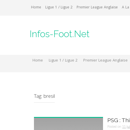
Skip
Home
Ligue 1 / Ligue 2
Premier League Anglaise
A La
to
content
Infos-Foot.Net
Home
Ligue 1 / Ligue 2
Premier League Anglaise
Tag:
bresil
PSG : Th
Posted on
11 Ju