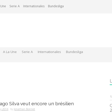
 Une
Serie A
Internationales
Bundesliga
A La Une
Serie A
Internationales
Bundesliga
L
L
iago Silva veut encore un brésilien
Q
ly 2014
by
Jonathan Bonnet
2