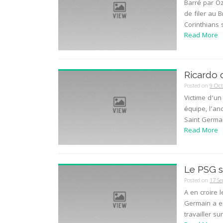
Barré par Oz
de filer au B
Corinthians 
Read More
Ricardo 
Posted on
9 Oc
Victime d’un
équipe, l’an
Saint Germai
Read More
Le PSG s
Posted on
17 S
A en croire 
Germain a e
travailler su