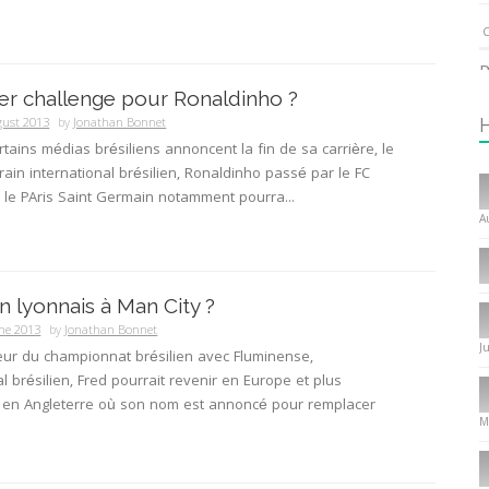
C
P
er challenge pour Ronaldinho ?
1
gust 2013
by
Jonathan Bonnet
rtains médias brésiliens annoncent la fin de sa carrière, le
rrain international brésilien, Ronaldinho passé par le FC
I
 le PAris Saint Germain notamment pourra...
T
A
C
1
n lyonnais à Man City ?
I
ne 2013
by
Jonathan Bonnet
J
eur du championnat brésilien avec Fluminense,
P
al brésilien, Fred pourrait revenir en Europe et plus
f
 en Angleterre où son nom est annoncé pour remplacer
8
M