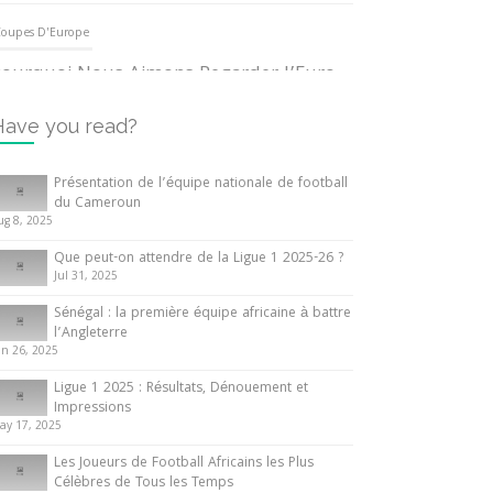
oupes D'Europe
ourquoi Nous Aimons Regarder l’Euro
UEFA
3 June 2024
Have you read?
nternationales
Présentation de l’équipe nationale de football
du Cameroun
out ce que vous devez savoir sur la
ug 8, 2025
oupe d’Afrique des Nations
Que peut-on attendre de la Ligue 1 2025-26 ?
0 May 2024
Jul 31, 2025
Sénégal : la première équipe africaine à battre
nternationales
l’Angleterre
un 26, 2025
résentation de l’équipe nationale de
ootball du Cameroun
Ligue 1 2025 : Résultats, Dénouement et
Impressions
 August 2025
ay 17, 2025
Les Joueurs de Football Africains les Plus
Célèbres de Tous les Temps