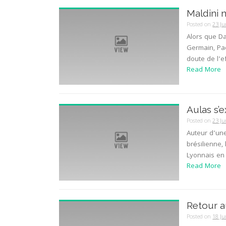
Maldini 
Posted on
23 Ju
Alors que Da
Germain, Pao
doute de l’ef
Read More
Aulas s’
Posted on
23 Ju
Auteur d’une
brésilienne,
Lyonnais en f
Read More
Retour a
Posted on
18 Ju