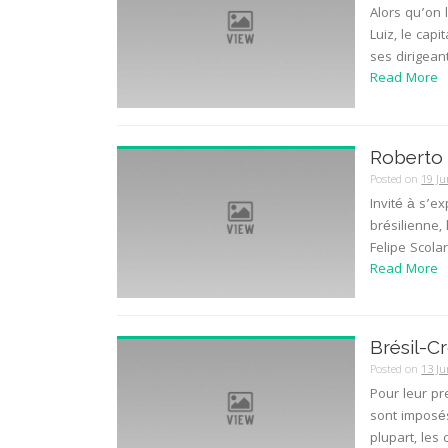
Alors qu’on 
Luiz, le cap
ses dirigeant
Read More
Roberto C
Posted on
19 Ju
Invité à s’e
brésilienne,
Felipe Scolar
Read More
Brésil-Cr
Posted on
13 Ju
Pour leur pr
sont imposés
plupart, les