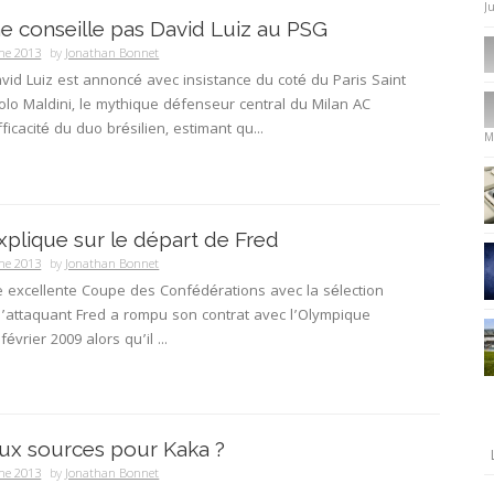
J
ne conseille pas David Luiz au PSG
ne 2013
by
Jonathan Bonnet
vid Luiz est annoncé avec insistance du coté du Paris Saint
lo Maldini, le mythique défenseur central du Milan AC
ficacité du duo brésilien, estimant qu...
M
explique sur le départ de Fred
ne 2013
by
Jonathan Bonnet
 excellente Coupe des Confédérations avec la sélection
 l’attaquant Fred a rompu son contrat avec l’Olympique
évrier 2009 alors qu’il ...
ux sources pour Kaka ?
ne 2013
by
Jonathan Bonnet