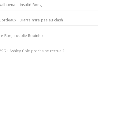
Valbuena a insulté Bong
Bordeaux : Diarra n’ira pas au clash
Le Barça oublie Robinho
PSG : Ashley Cole prochaine recrue ?