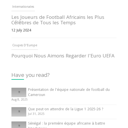
Internationales
Les Joueurs de Football Africains les Plus
Célèbres de Tous les Temps
12 July 2024
Coupes D'Europe
Pourquoi Nous Aimons Regarder l’Euro UEFA
13 June 2024
Have you read?
Internationales
Tout ce que vous devez savoir sur la Coupe
Présentation de l’équipe nationale de football du
d’Afrique des Nations
Cameroun
Aug 8, 2025
10 May 2024
Que peut-on attendre de la Ligue 1 2025-26 ?
Jul 31, 2025
Internationales
Sénégal : la première équipe africaine à battre