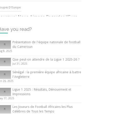
oupes D'Europe
ourquoi Nous Aimons Regarder l’Euro
UEFA
3 June 2024
Have you read?
nternationales
Présentation de l’équipe nationale de football
du Cameroun
out ce que vous devez savoir sur la
ug 8, 2025
oupe d’Afrique des Nations
Que peut-on attendre de la Ligue 1 2025-26 ?
0 May 2024
Jul 31, 2025
Sénégal : la première équipe africaine à battre
nternationales
l’Angleterre
un 26, 2025
résentation de l’équipe nationale de
ootball du Cameroun
Ligue 1 2025 : Résultats, Dénouement et
Impressions
 August 2025
ay 17, 2025
Les Joueurs de Football Africains les Plus
Célèbres de Tous les Temps