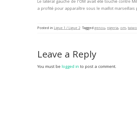
Le latéral gauche de l’OM avait été touché contre Mil
a profité pour apparaître sous le maillot marseillais
Posted in
Ligue 1 / Ligue 2
Tagged
genou
,
nigeria
,
om
,
taiwo
Leave a Reply
You must be
logged in
to post a comment.