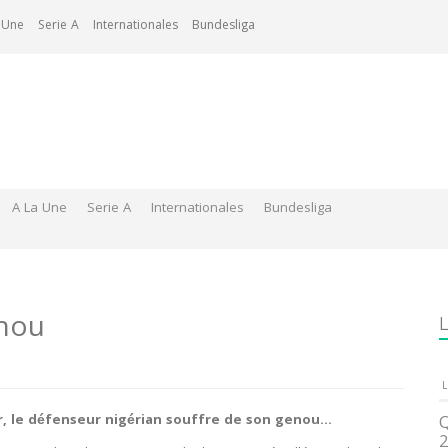
 Une
Serie A
Internationales
Bundesliga
A La Une
Serie A
Internationales
Bundesliga
enou
L
L
er, le défenseur nigérian souffre de son genou…
Q
2