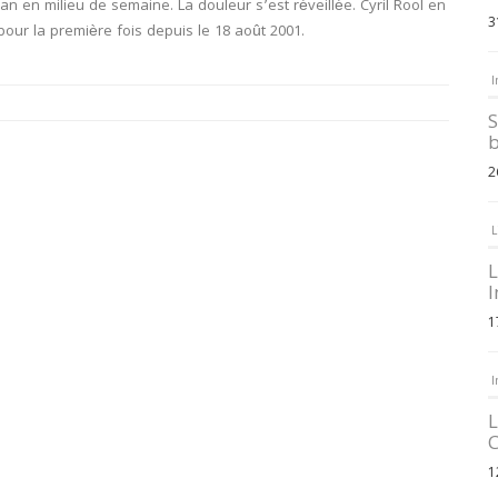
an en milieu de semaine. La douleur s’est réveillée. Cyril Rool en
3
 pour la première fois depuis le 18 août 2001.
I
S
b
2
L
L
I
1
I
L
C
1