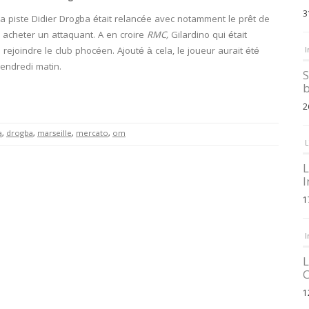
3
a piste Didier Drogba était relancée avec notamment le prêt de
 acheter un attaquant. A en croire
RMC,
Gilardino qui était
 rejoindre le club phocéen. Ajouté à cela, le joueur aurait été
I
vendredi matin.
S
b
2
a
,
drogba
,
marseille
,
mercato
,
om
L
L
I
1
I
L
C
1