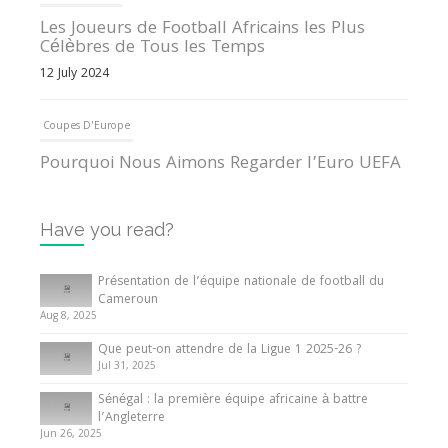
Les Joueurs de Football Africains les Plus
Célèbres de Tous les Temps
12 July 2024
Coupes D'Europe
Pourquoi Nous Aimons Regarder l’Euro UEFA
13 June 2024
Have you read?
Internationales
Tout ce que vous devez savoir sur la Coupe
Présentation de l’équipe nationale de football du
d’Afrique des Nations
Cameroun
Aug 8, 2025
10 May 2024
Que peut-on attendre de la Ligue 1 2025-26 ?
Jul 31, 2025
Internationales
Sénégal : la première équipe africaine à battre
Présentation de l’équipe nationale de football
l’Angleterre
du Cameroun
Jun 26, 2025