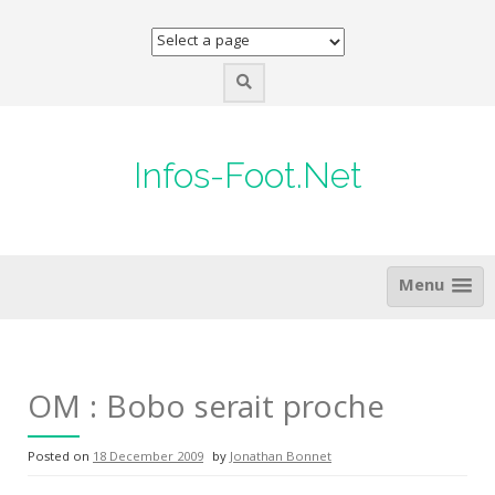
Skip
to
content
Infos-Foot.Net
Menu
OM : Bobo serait proche
Posted on
18 December 2009
by
Jonathan Bonnet