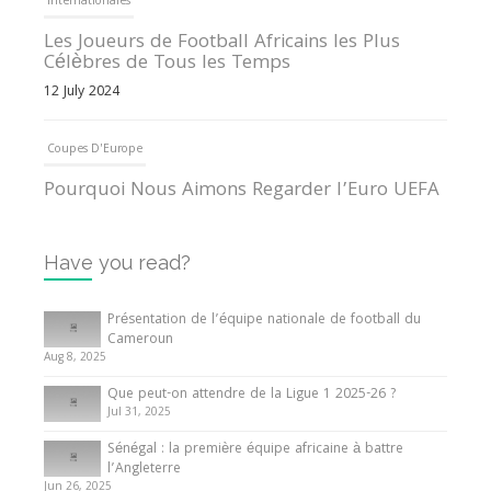
Internationales
Les Joueurs de Football Africains les Plus
Célèbres de Tous les Temps
12 July 2024
Coupes D'Europe
Pourquoi Nous Aimons Regarder l’Euro UEFA
13 June 2024
Have you read?
Internationales
Tout ce que vous devez savoir sur la Coupe
Présentation de l’équipe nationale de football du
d’Afrique des Nations
Cameroun
Aug 8, 2025
10 May 2024
Que peut-on attendre de la Ligue 1 2025-26 ?
Jul 31, 2025
Internationales
Sénégal : la première équipe africaine à battre
Présentation de l’équipe nationale de football
l’Angleterre
du Cameroun
Jun 26, 2025