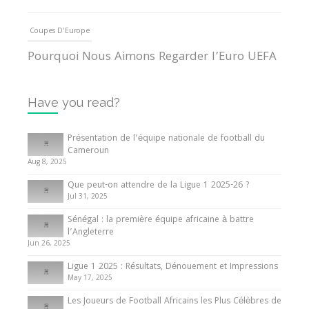
Coupes D'Europe
Pourquoi Nous Aimons Regarder l’Euro UEFA
13 June 2024
Have you read?
Internationales
Tout ce que vous devez savoir sur la Coupe
Présentation de l’équipe nationale de football du
d’Afrique des Nations
Cameroun
Aug 8, 2025
10 May 2024
Que peut-on attendre de la Ligue 1 2025-26 ?
Jul 31, 2025
Internationales
Sénégal : la première équipe africaine à battre
Présentation de l’équipe nationale de football
l’Angleterre
du Cameroun
Jun 26, 2025
8 August 2025
Ligue 1 2025 : Résultats, Dénouement et Impressions
May 17, 2025
Les Joueurs de Football Africains les Plus Célèbres de