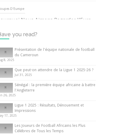
oupes D'Europe
ourquoi Nous Aimons Regarder l’Euro
UEFA
3 June 2024
Have you read?
nternationales
Présentation de l’équipe nationale de football
du Cameroun
out ce que vous devez savoir sur la
ug 8, 2025
oupe d’Afrique des Nations
Que peut-on attendre de la Ligue 1 2025-26 ?
0 May 2024
Jul 31, 2025
Sénégal : la première équipe africaine à battre
nternationales
l’Angleterre
un 26, 2025
résentation de l’équipe nationale de
ootball du Cameroun
Ligue 1 2025 : Résultats, Dénouement et
Impressions
 August 2025
ay 17, 2025
Les Joueurs de Football Africains les Plus
Célèbres de Tous les Temps