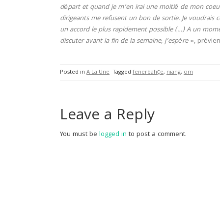
départ et quand je m’en irai une moitié de mon coeur r
dirigeants me refusent un bon de sortie. Je voudrais c
un accord le plus rapidement possible (…) A un mome
discuter avant la fin de la semaine, j’espère
», prévien
Posted in
A La Une
Tagged
fenerbahçe
,
niang
,
om
Leave a Reply
You must be
logged in
to post a comment.