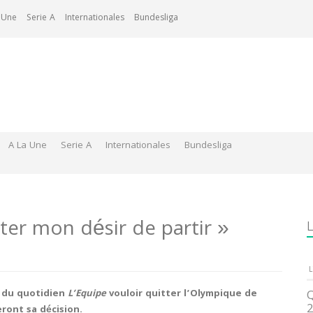
 Une
Serie A
Internationales
Bundesliga
A La Une
Serie A
Internationales
Bundesliga
ter mon désir de partir »
L
L
e du quotidien
L’Equipe
vouloir quitter l’Olympique de
Q
2
ront sa décision.