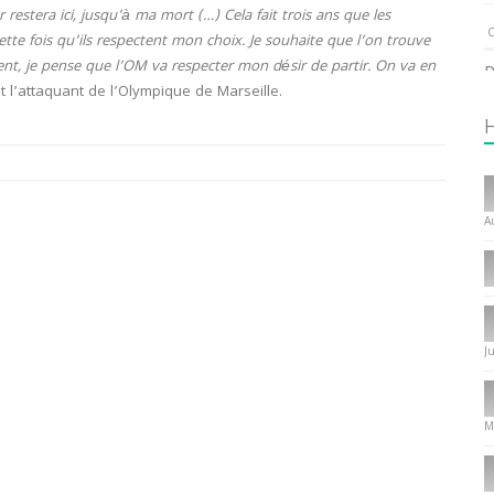
estera ici, jusqu’à ma mort (…) Cela fait trois ans que les
C
ette fois qu’ils respectent mon choix. Je souhaite que l’on trouve
nt, je pense que l’OM va respecter mon désir de partir. On va en
P
t l’attaquant de l’Olympique de Marseille.
1
I
T
A
C
1
I
J
P
f
8
M