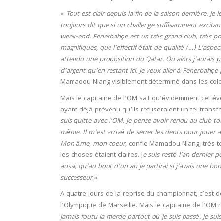
«
Tout est clair depuis la fin de la saison dernière. Je 
toujours dit que si un challenge suffisamment excitant s
week-end. Fenerbahçe est un très grand club, très popu
magnifiques, que l’effectif était de qualité (…) L’aspec
attendu une proposition du Qatar. Ou alors j’aurais 
d’argent qu’en restant ici. Je veux aller à Fenerbahçe
Mamadou Niang visiblement déterminé dans les col
Mais le capitaine de l’OM sait qu’évidemment cet éve
ayant déjà prévenu qu’ils refuseraient un tel transfe
suis quitte avec l’OM. Je pense avoir rendu au club to
même. Il m’est arrivé de serrer les dents pour jouer a
Mon âme, mon coeur,
confie Mamadou Niang, très to
les choses étaient claires. J
e suis resté l’an dernier p
aussi, qu’au bout d’un an je partirai si j’avais une 
successeur
.»
A quatre jours de la reprise du championnat, c’est 
l’Olympique de Marseille. Mais le capitaine de l’OM
jamais foutu la merde partout où je suis passé. Je sui