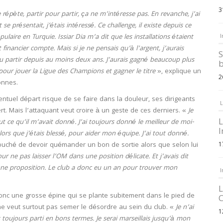
3
le répète, partir pour partir, ça ne m’intéresse pas. En revanche, j’ai
e présentait, j’étais intéressé. Ce challenge, il existe depuis ce
laire en Turquie. Issiar Dia m’a dit que les installations étaient
I
t financier compte. Mais si je ne pensais qu’à l’argent, j’aurais
S
pu partir depuis au moins deux ans. J’aurais gagné beaucoup plus
b
 pour jouer la Ligue des Champions et gagner le titre
», explique un
2
onnes.
ntuel départ risque de se faire dans la douleur, ses dirigeants
L
rt. Mais l’attaquant veut croire à un geste de ces derniers. «
Je
L
ut ce qu’il m’avait donné. J’ai toujours donné le meilleur de moi-
I
lors que j’étais blessé, pour aider mon équipe. J’ai tout donné.
uché de devoir quémander un bon de sortie alors que selon lui
1
our ne pas laisser l’OM dans une position délicate. Et j’avais dit
bonne proposition. Le club a donc eu un an pour trouver mon
I
L
donc une grosse épine qui se plante subitement dans le pied de
C
 ne veut surtout pas semer le désordre au sein du club. «
Je n’ai
1
s toujours parti en bons termes. Je serai marseillais jusqu’à mon