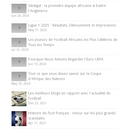
Sénégal : la première équipe africaine à battre
Présentation de l’équipe nationale de football
l’Angleterre
du Cameroun
Jun 26, 2025
8 August 2025
Ligue 1 2025 : Résultats, Dénouement et Impressions
May 17, 2025
Les Joueurs de Football Africains les Plus Célèbres de
Tous les Temps
Jul 12, 2024
Pourquoi Nous Aimons Regarder l’Euro UEFA
Jun 13, 2024
Tout ce que vous devez savoir sur la Coupe
d’Afrique des Nations
May 10, 2024
Les meilleurs blogs en rapport avec l’actualité du
football
Dec 23, 2021
Histoire du foot français : retour sur les plus grands
scandales
Apr 11, 2021