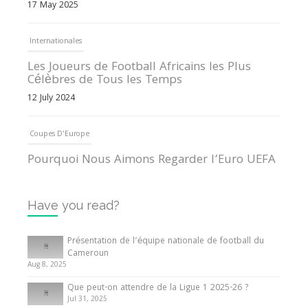
17 May 2025
Internationales
Les Joueurs de Football Africains les Plus
Célèbres de Tous les Temps
12 July 2024
Coupes D'Europe
Pourquoi Nous Aimons Regarder l’Euro UEFA
13 June 2024
Have you read?
Internationales
Tout ce que vous devez savoir sur la Coupe
Présentation de l’équipe nationale de football du
d’Afrique des Nations
Cameroun
Aug 8, 2025
10 May 2024
Que peut-on attendre de la Ligue 1 2025-26 ?
Jul 31, 2025
Internationales