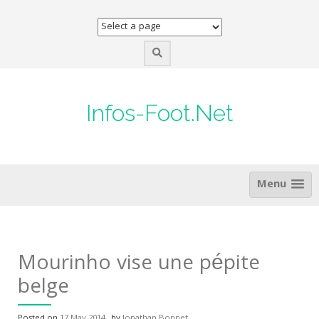
Skip
to
content
Infos-Foot.Net
Menu
Mourinho vise une pépite
belge
Posted on
17 May 2014
by
Jonathan Bonnet