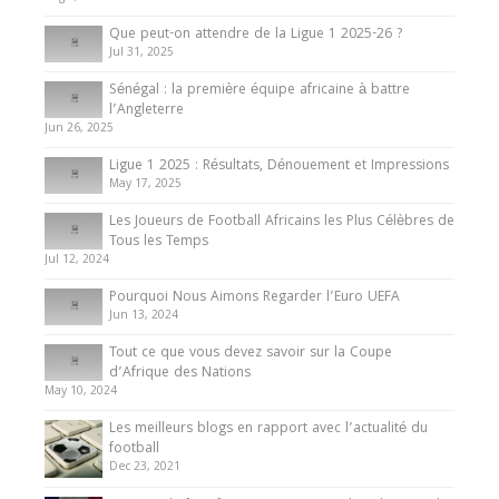
10 May 2024
Que peut-on attendre de la Ligue 1 2025-26 ?
Jul 31, 2025
Internationales
Sénégal : la première équipe africaine à battre
Présentation de l’équipe nationale de football
l’Angleterre
du Cameroun
Jun 26, 2025
8 August 2025
Ligue 1 2025 : Résultats, Dénouement et Impressions
May 17, 2025
Les Joueurs de Football Africains les Plus Célèbres de
Tous les Temps
Jul 12, 2024
Pourquoi Nous Aimons Regarder l’Euro UEFA
Jun 13, 2024
Tout ce que vous devez savoir sur la Coupe
d’Afrique des Nations
May 10, 2024
Les meilleurs blogs en rapport avec l’actualité du
football
Dec 23, 2021