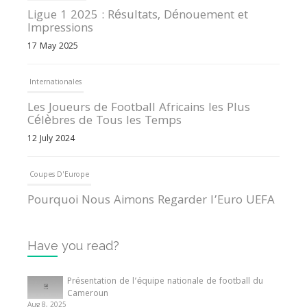
Ligue 1 2025 : Résultats, Dénouement et
Impressions
17 May 2025
Internationales
Les Joueurs de Football Africains les Plus
Célèbres de Tous les Temps
12 July 2024
Coupes D'Europe
Pourquoi Nous Aimons Regarder l’Euro UEFA
13 June 2024
Have you read?
Internationales
Tout ce que vous devez savoir sur la Coupe
Présentation de l’équipe nationale de football du
d’Afrique des Nations
Cameroun
Aug 8, 2025