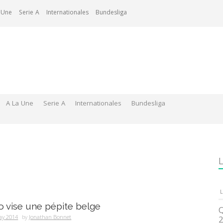
 Une
Serie A
Internationales
Bundesliga
A La Une
Serie A
Internationales
Bundesliga
L
L
 vise une pépite belge
Q
ay 2014
by
Jonathan Bonnet
2