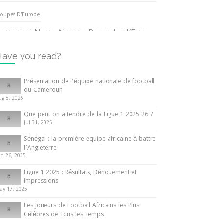
oupes D'Europe
ourquoi Nous Aimons Regarder l’Euro
UEFA
3 June 2024
Have you read?
nternationales
Présentation de l’équipe nationale de football
du Cameroun
out ce que vous devez savoir sur la
ug 8, 2025
oupe d’Afrique des Nations
Que peut-on attendre de la Ligue 1 2025-26 ?
0 May 2024
Jul 31, 2025
Sénégal : la première équipe africaine à battre
nternationales
l’Angleterre
un 26, 2025
résentation de l’équipe nationale de
ootball du Cameroun
Ligue 1 2025 : Résultats, Dénouement et
Impressions
 August 2025
ay 17, 2025
Les Joueurs de Football Africains les Plus
Célèbres de Tous les Temps