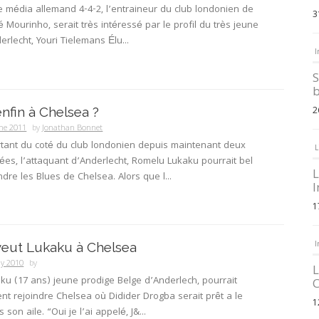
le média allemand 4-4-2, l’entraineur du club londonien de
3
é Mourinho, serait très intéressé par le profil du très jeune
erlecht, Youri Tielemans Élu...
I
S
b
nfin à Chelsea ?
2
ne 2011
by
Jonathan Bonnet
tant du coté du club londonien depuis maintenant deux
L
es, l’attaquant d’Anderlecht, Romelu Lukaku pourrait bel
L
ndre les Blues de Chelsea. Alors que l...
I
1
I
eut Lukaku à Chelsea
ly 2010
by
L
u (17 ans) jeune prodige Belge d’Anderlech, pourrait
C
t rejoindre Chelsea où Didider Drogba serait prêt a le
1
son aile. “Oui je l’ai appelé, J&...