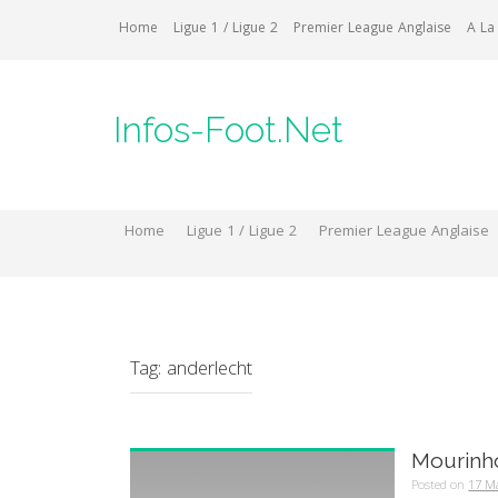
Skip
Home
Ligue 1 / Ligue 2
Premier League Anglaise
A La
to
content
Infos-Foot.Net
Home
Ligue 1 / Ligue 2
Premier League Anglaise
Tag:
anderlecht
Mourinho
Posted on
17 M