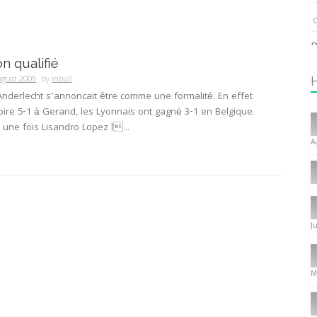
C
P
n qualifié
ugust 2009
by
inbull
1
nderlecht s’annoncait être comme une formalité. En effet
toire 5-1 à Gerand, les Lyonnais ont gagné 3-1 en Belgique.
I
 une fois Lisandro Lopez l...
T
A
C
1
I
J
P
f
8
M