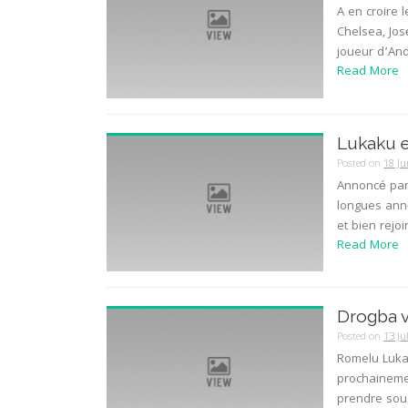
A en croire 
Chelsea, Jos
joueur d’And
Read More
Lukaku e
Posted on
18 Ju
Annoncé par
longues anné
et bien rejoi
Read More
Drogba v
Posted on
13 Ju
Romelu Lukak
prochainemen
prendre sous 