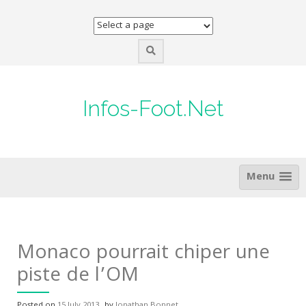
Skip
to
content
Infos-Foot.Net
Menu
Monaco pourrait chiper une
piste de l’OM
Posted on
15 July 2013
by
Jonathan Bonnet