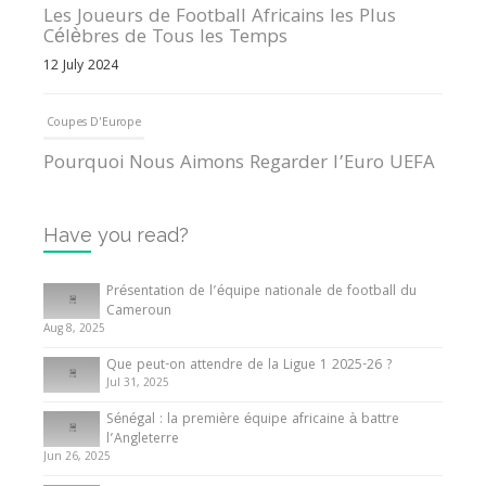
Les Joueurs de Football Africains les Plus
Célèbres de Tous les Temps
12 July 2024
Coupes D'Europe
Pourquoi Nous Aimons Regarder l’Euro UEFA
13 June 2024
Have you read?
Internationales
Tout ce que vous devez savoir sur la Coupe
Présentation de l’équipe nationale de football du
d’Afrique des Nations
Cameroun
Aug 8, 2025
10 May 2024
Que peut-on attendre de la Ligue 1 2025-26 ?
Jul 31, 2025
Internationales
Sénégal : la première équipe africaine à battre
Présentation de l’équipe nationale de football
l’Angleterre
du Cameroun
Jun 26, 2025
8 August 2025