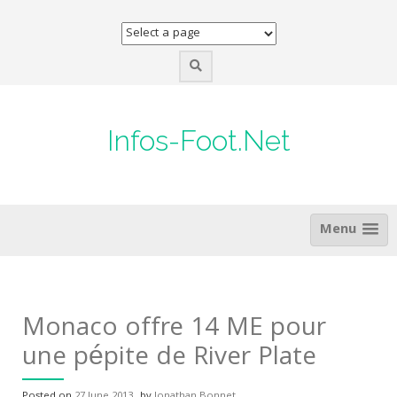
Skip
to
content
Infos-Foot.Net
Menu
Monaco offre 14 ME pour
une pépite de River Plate
Posted on
27 June 2013
by
Jonathan Bonnet