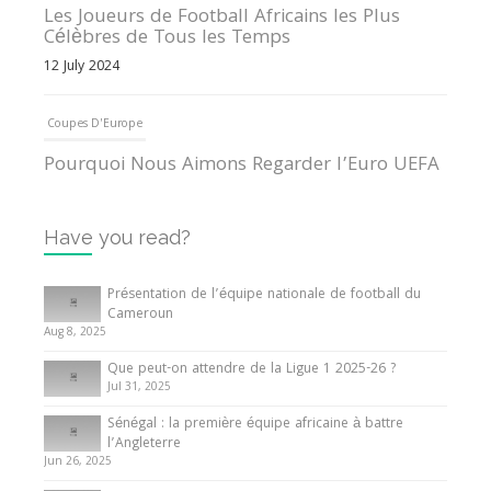
Les Joueurs de Football Africains les Plus
Célèbres de Tous les Temps
12 July 2024
Coupes D'Europe
Pourquoi Nous Aimons Regarder l’Euro UEFA
13 June 2024
Have you read?
Internationales
Tout ce que vous devez savoir sur la Coupe
Présentation de l’équipe nationale de football du
d’Afrique des Nations
Cameroun
Aug 8, 2025
10 May 2024
Que peut-on attendre de la Ligue 1 2025-26 ?
Jul 31, 2025
Internationales
Sénégal : la première équipe africaine à battre
Présentation de l’équipe nationale de football
l’Angleterre
du Cameroun
Jun 26, 2025
8 August 2025