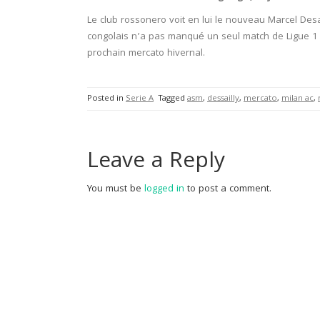
Le club rossonero voit en lui le nouveau Marcel Desa
congolais n’a pas manqué un seul match de Ligue 1 (14
prochain mercato hivernal.
Posted in
Serie A
Tagged
asm
,
dessailly
,
mercato
,
milan ac
,
Leave a Reply
You must be
logged in
to post a comment.