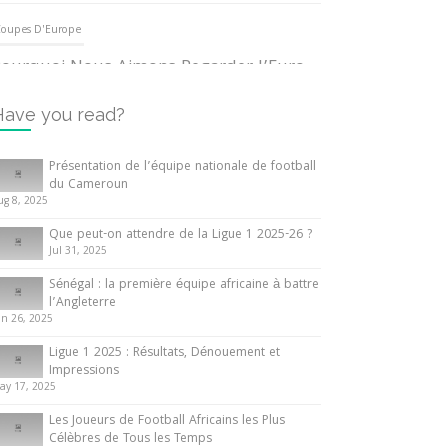
oupes D'Europe
ourquoi Nous Aimons Regarder l’Euro
UEFA
3 June 2024
Have you read?
nternationales
Présentation de l’équipe nationale de football
du Cameroun
out ce que vous devez savoir sur la
ug 8, 2025
oupe d’Afrique des Nations
Que peut-on attendre de la Ligue 1 2025-26 ?
0 May 2024
Jul 31, 2025
Sénégal : la première équipe africaine à battre
nternationales
l’Angleterre
un 26, 2025
résentation de l’équipe nationale de
ootball du Cameroun
Ligue 1 2025 : Résultats, Dénouement et
Impressions
 August 2025
ay 17, 2025
Les Joueurs de Football Africains les Plus
Célèbres de Tous les Temps