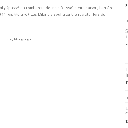
3
illy (passé en Lombardie de 1993 à 1998). Cette saison, l’arrière
 fois titulaire). Les Milanais souhaitent le recruter lors du
I
S
b
monaco
,
Mongongu
2
L
L
I
1
I
L
C
1