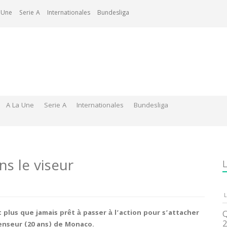
 Une
Serie A
Internationales
Bundesliga
A La Une
Serie A
Internationales
Bundesliga
s le viseur
L
L
t plus que jamais prêt à passer à l’action pour s’attacher
Q
2
enseur (20 ans) de Monaco.