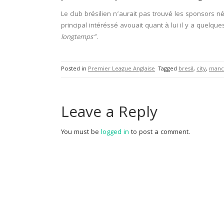
Le club brésilien n’aurait pas trouvé les sponsors n
principal intéréssé avouait quant à lui il y a quelqu
longtemps”
.
Posted in
Premier League Anglaise
Tagged
bresil
,
city
,
manc
Leave a Reply
You must be
logged in
to post a comment.