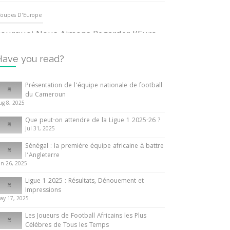
oupes D'Europe
ourquoi Nous Aimons Regarder l’Euro
UEFA
3 June 2024
Have you read?
nternationales
Présentation de l’équipe nationale de football
du Cameroun
out ce que vous devez savoir sur la
ug 8, 2025
oupe d’Afrique des Nations
Que peut-on attendre de la Ligue 1 2025-26 ?
0 May 2024
Jul 31, 2025
Sénégal : la première équipe africaine à battre
nternationales
l’Angleterre
un 26, 2025
résentation de l’équipe nationale de
ootball du Cameroun
Ligue 1 2025 : Résultats, Dénouement et
Impressions
 August 2025
ay 17, 2025
Les Joueurs de Football Africains les Plus
Célèbres de Tous les Temps