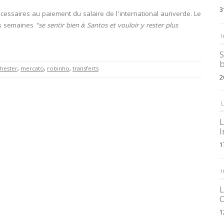
3
écessaires au paiement du salaire de l’international auriverde. Le
es semaines
“se sentir bien à Santos et vouloir y rester plus
I
S
b
hester
,
mercato
,
robinho
,
transferts
2
L
L
I
1
I
L
C
1