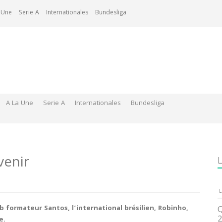
 Une
Serie A
Internationales
Bundesliga
A La Une
Serie A
Internationales
Bundesliga
venir
L
L
b formateur Santos, l’international brésilien, Robinho,
Q
2
e.